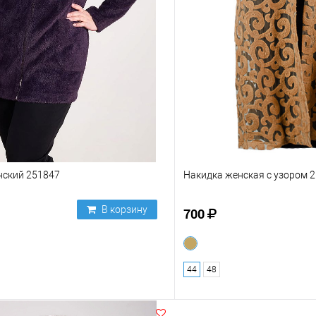
нский 251847
Накидка женская с узором 
В корзину
700
44
48