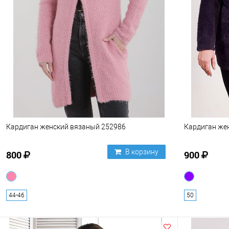
Кардиган женский вязаный 252986
Кардиган же
В корзину
800
900
44-46
50