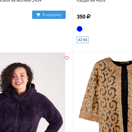
нский на молнии 2434
Кардиган 4809
В корзину
350
42-44