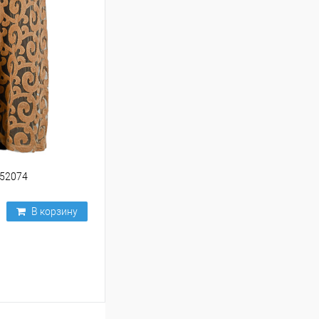
252074
В корзину