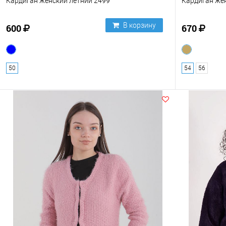
Кардиган женский летний 2499
Кардиган же
В корзину
600
670
50
54
56