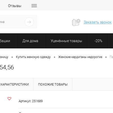
Отзывы
Заказать звонок
убашки
Для дома
Уценённые товары
-20%
•
•
•
озницу
Купить женскую одежду
Женские кардиганы недорогие
Па
54,56
ХАРАКТЕРИСТИКИ
ПОХОЖИЕ ТОВАРЫ
Артикул:
251689