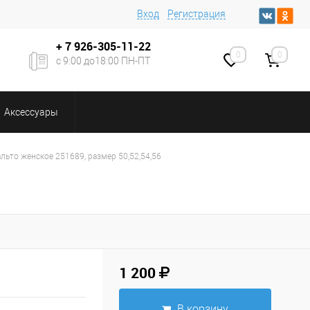
Вход
Регистрация
+ 7
926-305-11-22
0
0
с 9:00 до18:00 ПН-ПТ
Аксессуары
льто женское 251689, размер 50,52,54,56
1 200
В корзину