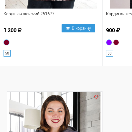
Кардиган женский 251677
Кардиган же
В корзину
1 200
900
50
50