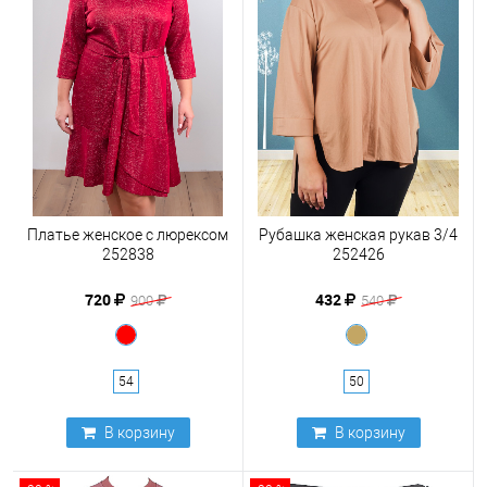
Платье женское с люрексом
Рубашка женская рукав 3/4
252838
252426
720
432
900
540
54
50
В корзину
В корзину