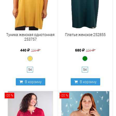
Туника женская однотонная
Платье женское 252855
253757
440
680
550
850
54
54
В корзину
В корзину
-20 %
-20 %