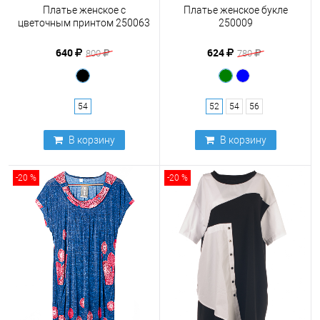
Платье женское с
Платье женское букле
цветочным принтом 250063
250009
640
624
800
780
54
52
54
56
В корзину
В корзину
-20 %
-20 %