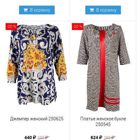
В корзину
В корзину
-20 %
-20 %
Джемпер женский 250625
Платье женское букле
250545
440
624
550
780