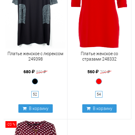
Платье женское с люрексом
Платье женское со
249398
стразами 248332
680
560
850
700
52
54
В корзину
В корзину
-20 %