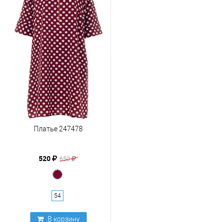
Платье 247478
520
650
54
В корзину