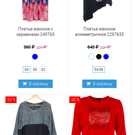
Платье женское с
Платье женское
карманами 249765
асимметричное 2297635
360
640
450
800
54
56
62
54-56
В корзину
В корзину
-20 %
-20 %