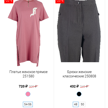
-20 %
-20 %
Платье женское прямое
Брюки женские
251580
классические 250808
720
432
900
540
54-56
48
50