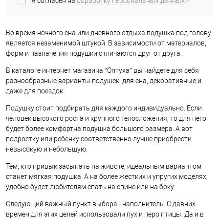
Я согласен на
обработку персональных данных.
*
Во время ночного сна или дневного отдыха подушка под голову
является незаменимой штукой. В зависимости от материалов,
форм и назначения подушки отличаются друг от друга.
В каталоге интернет магазина “Оптуха” вы найдете для себя
разнообразные варианты подушек: для сна, декоративные и
даже для поездок.
Подушку стоит подбирать для каждого индивидуально. Если
человек высокого роста и крупного телосложения, то для него
будет более комфортна подушка большого размера. А вот
подростку или ребенку соответственно лучше приобрести
невысокую и небольшую.
Тем, кто привык засыпать на животе, идеальным вариантом
станет мягкая подушка. А на более жестких и упругих моделях,
удобно будет любителям спать на спине или на боку.
Следующий важный пункт выбора - наполнитель. С давних
времен для этих целей использовали пух и перо птицы. Да и в