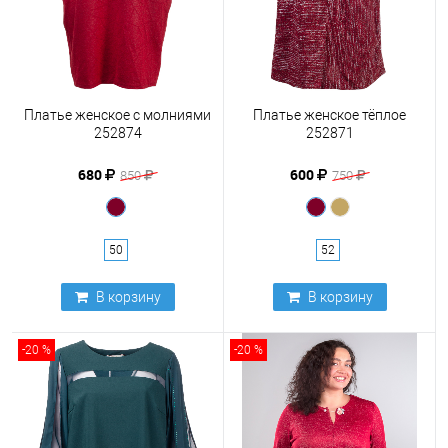
Платье женское с молниями
Платье женское тёплое
252874
252871
680
600
850
750
50
52
В корзину
В корзину
-20 %
-20 %