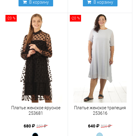
В корзину
В корзину
-20 %
-20 %
Платье женское ярусное
Платье женское трапеция
253681
253616
680
640
850
800