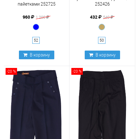
пайетками 252725
252426
960
432
1 200
540
52
50
В корзину
В корзину
-20 %
-20 %