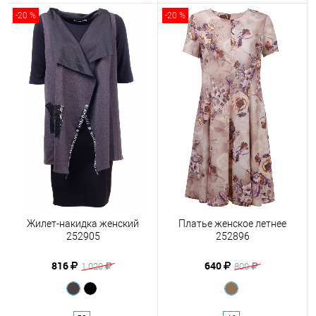
-20 %
-20 %
Жилет-накидка женский
Платье женское летнее
252905
252896
816
640
1 020
800