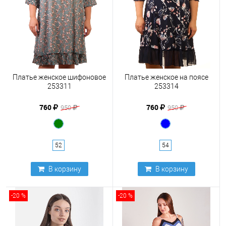
Платье женское шифоновое
Платье женское на поясе
253311
253314
760
760
950
950
52
54
В корзину
В корзину
-20 %
-20 %