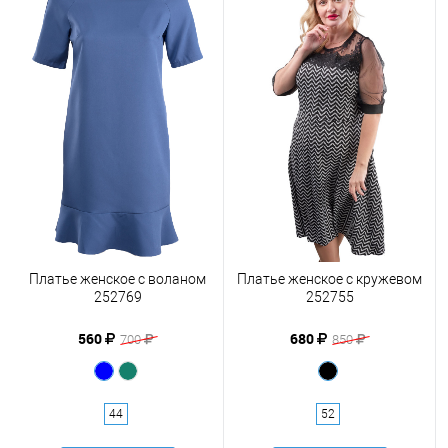
Платье женское с воланом
Платье женское с кружевом
252769
252755
560
680
700
850
44
52