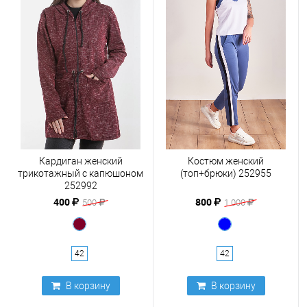
Кардиган женский
Костюм женский
трикотажный с капюшоном
(топ+брюки) 252955
252992
400
800
500
1 000
42
42
В корзину
В корзину