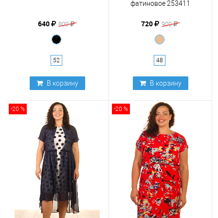
фатиновое 253411
640
720
800
900
52
48
В корзину
В корзину
-20 %
-20 %