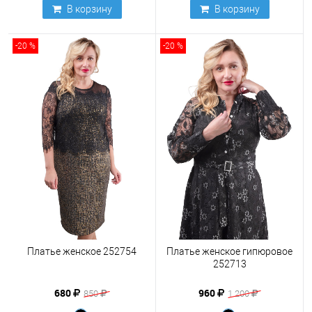
В корзину
В корзину
-20 %
-20 %
Платье женское 252754
Платье женское гипюровое
252713
680
960
850
1 200