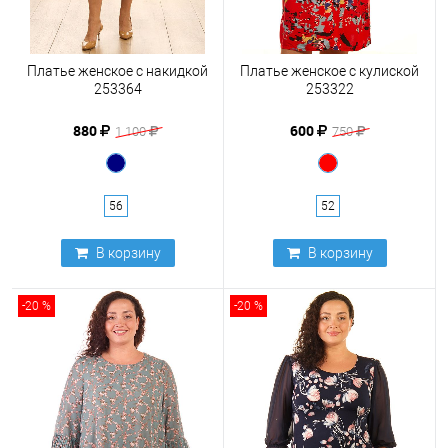
Платье женское с накидкой
Платье женское с кулиской
253364
253322
880
600
1 100
750
56
52
В корзину
В корзину
-20 %
-20 %