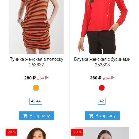
Туника женская в полоску
Блузка женская с бусинами
253832
253803
280
360
350
450
42-44
42
В корзину
В корзину
-20 %
-20 %