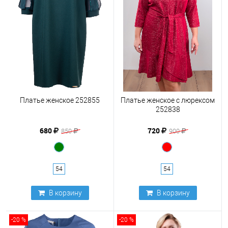
Платье женское 252855
Платье женское с люрексом
252838
680
720
850
900
54
54
В корзину
В корзину
-20 %
-20 %