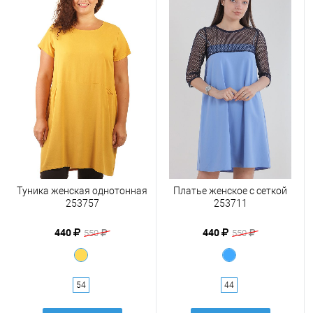
Туника женская однотонная
Платье женское с сеткой
253757
253711
440
440
550
550
54
44