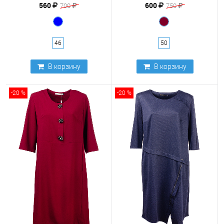
560
600
700
750
46
50
В корзину
В корзину
-20 %
-20 %