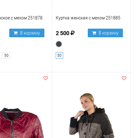
ское с мехом 251878
Куртка женская с мехом 251885
2 500
В корзину
В корзину
50
50