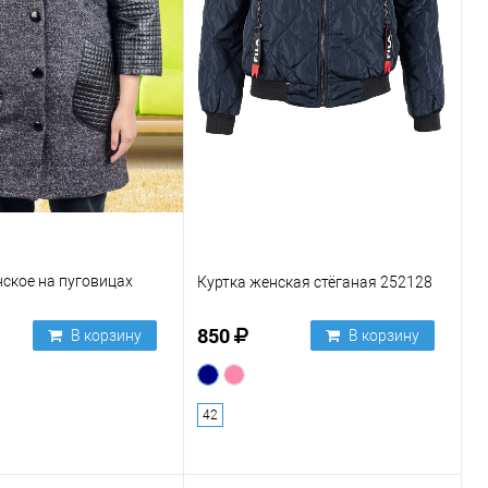
ское на пуговицах
Куртка женская стёганая 252128
850
В корзину
В корзину
42