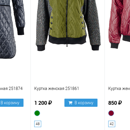
аная 251874
Куртка женская 251861
Куртка жен
1 200
850
В корзину
В корзину
48
42