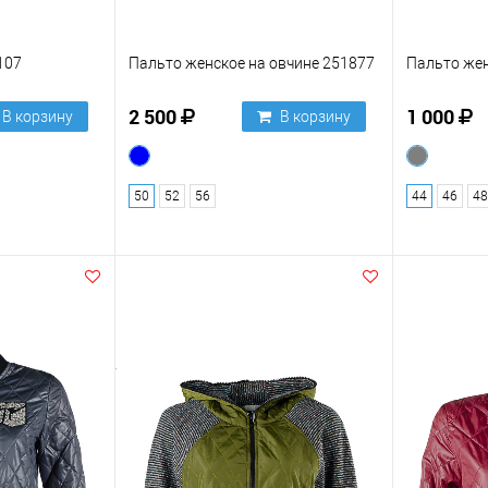
107
Пальто женское на овчине 251877
Пальто жен
2 500
1 000
В корзину
В корзину
50
52
56
44
46
48