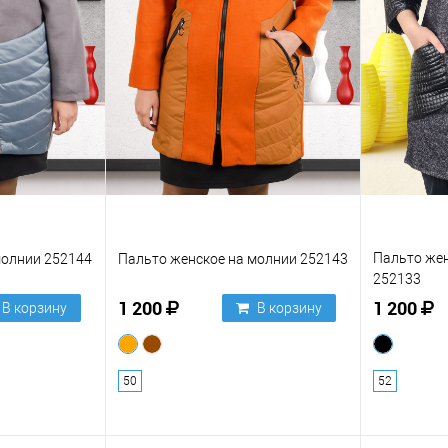
Пальто жен
молнии 252144
Пальто женское на молнии 252143
252133
1 200
1 200
В корзину
В корзину
50
52