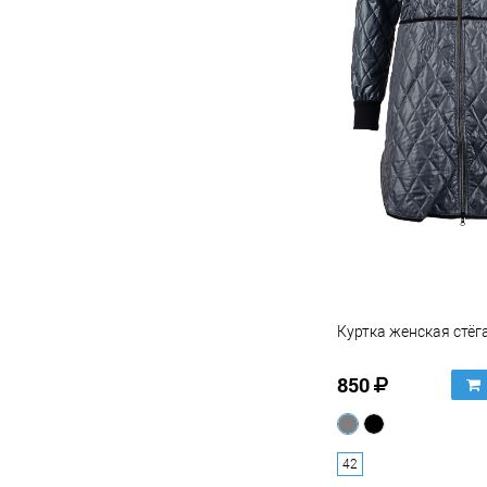
Куртка женская стёг
850
42