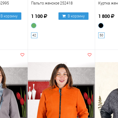
52995
Пальто женское 252418
Куртка жен
1 100
1 800
В корзину
В корзину
42
50