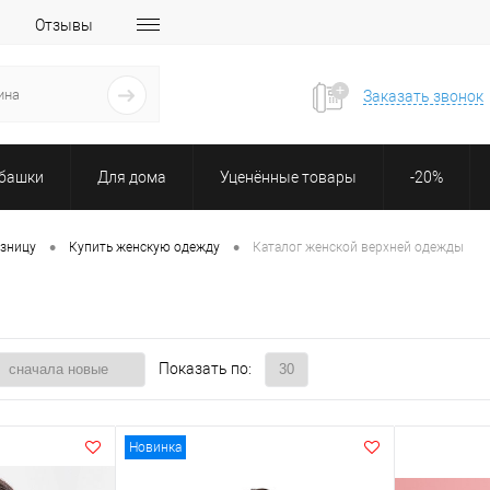
Отзывы
Заказать звонок
убашки
Для дома
Уценённые товары
-20%
•
•
озницу
Купить женскую одежду
Каталог женской верхней одежды
Показать по:
Новинка