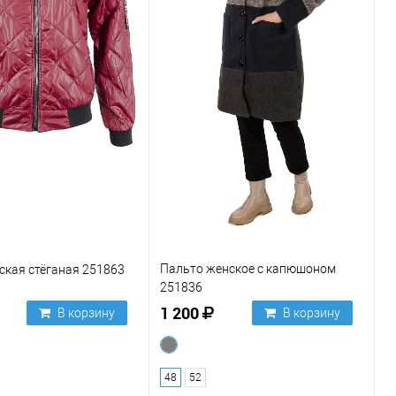
Пальто женское с капюшоном
ская стёганая 251863
251836
1 200
В корзину
В корзину
48
52