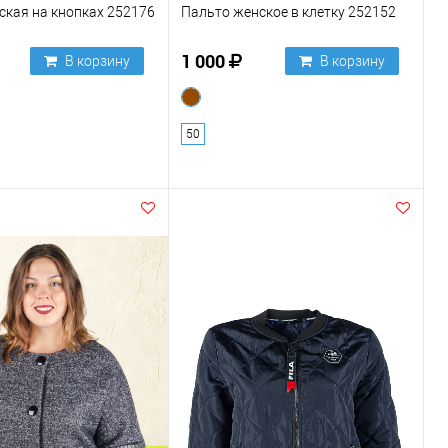
ская на кнопках 252176
Пальто женское в клетку 252152
1 000
В корзину
В корзину
50