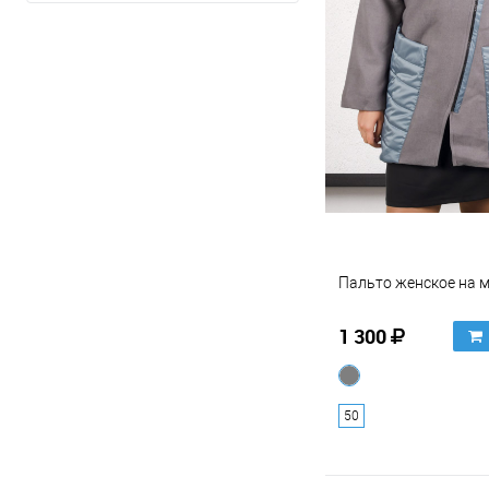
44
Показать ещё 13
Пальто женское на 
1 300
50