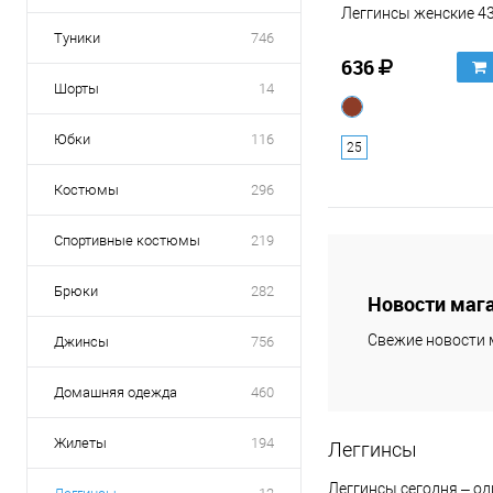
Леггинсы женские 4
Туники
746
636
Шорты
14
Юбки
116
25
Костюмы
296
Спортивные костюмы
219
Брюки
282
Новости маг
Свежие новости 
Джинсы
756
Домашняя одежда
460
Жилеты
194
Леггинсы
Леггинсы сегодня – о