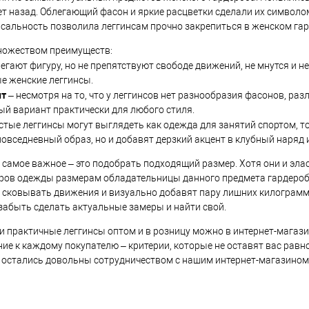
ет назад. Облегающий фасон и яркие расцветки сделали их символо
рсальность позволила леггинсам прочно закрепиться в женском гар
ножеством преимуществ:
егают фигуру, но не препятствуют свободе движений, не мнутся и 
е женские леггинсы.
нт
– несмотря на то, что у леггинсов нет разнообразия фасонов, ра
й вариант практически для любого стиля.
стые леггинсы могут выглядеть как одежда для занятий спортом, т
повседневный образ, но и добавят дерзкий акцент в клубный наряд 
 самое важное – это подобрать подходящий размер. Хотя они и эл
ров одежды размерам обладательницы данного предмета гардероба
т сковывать движения и визуально добавят пару лишних килограмм
забыть сделать актуальные замеры и найти свой.
и практичные леггинсы оптом и в розницу можно в интернет-магаз
ие к каждому покупателю – критерии, которые не оставят вас рав
ы остались довольны сотрудничеством с нашим интернет-магазином