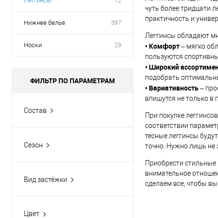
Леггинсы
12
чуть более тридцати л
практичность и униве
Нижнее белье
397
Леггинсы обладают м
• Комфорт
Носки
29
– мягко обл
пользуются спортивны
• Широкий ассортиме
подобрать оптимальны
ФИЛЬТР ПО ПАРАМЕТРАМ
• Вариативность
– про
впишутся не только в 
Состав
При покупке леггинсов
60,5% хлопок, 31,5%
соответствии парамет
бамбук, 8% спандекс
тесные леггинсы буду
Сезон
точно. Нужно лишь не 
72% хлопок, 26%
Демисезон
полиэстер, 2% спандекс
Приобрести стильные 
Круглогодично
80% бамбук, 20% спандекс
внимательное отношен
Вид застёжки
сделаем все, чтобы в
Осень-Зима
Без застёжки
Цвет