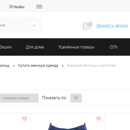
Отзывы
Заказать звонок
убашки
Для дома
Уценённые товары
-20%
•
•
озницу
Купить женскую одежду
Женские леггинсы и колготки
Показать по: