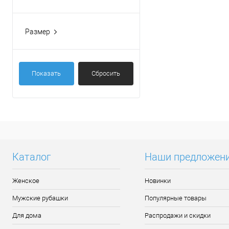
Кирпичный
Синий
Размер
Черный
25
26
Показать
Сбросить
30
S-M
Каталог
Наши предложен
Женское
Новинки
Мужские рубашки
Популярные товары
Для дома
Распродажи и скидки