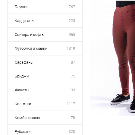
Блузки
767
Кардиганы
223
Свитера и кофты
965
Футболки и майки
1319
Сарафаны
87
Бриджи
75
Жакеты
133
Колготки
1117
Комбинезоны
78
Рубашки
320