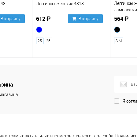
Леггинсы ж
348
Леггинсы женские 4318
лампасами
612
564
В корзину
В корзину
25
26
S-M
азина
магазина
Я согл
дин из самых актуальных предметов женского гардероба. Появилис