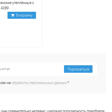
енские утеплённые с
 4289
В корзину
Подписаться
асен на
обработку персональных данных.
*
ь они сравнительно недавно, широкую популярность приобрели