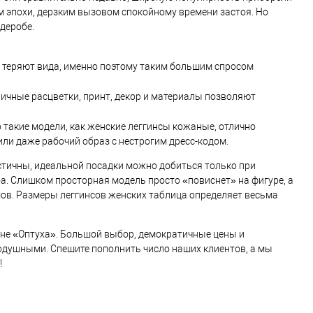
м эпохи, дерзким вызовом спокойному времени застоя. Но
деробе.
не теряют вида, именно поэтому таким большим спросом
зличные расцветки, принт, декор и материалы позволяют
о такие модели, как женские леггинсы кожаные, отлично
или даже рабочий образ с нестрогим дресс-кодом.
астичны, идеальной посадки можно добиться только при
. Слишком просторная модель просто «повиснет» на фигуре, а
ов. Размеры леггинсов женских таблица определяет весьма
ине «Оптуха». Большой выбор, демократичные цены и
нодушными. Спешите пополнить число наших клиентов, а мы
!