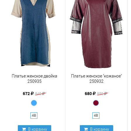
Платье женское двойка
Платье женское "кожаное"
250935
250932
672
680
840
850
48
48
В корзину
В корзину