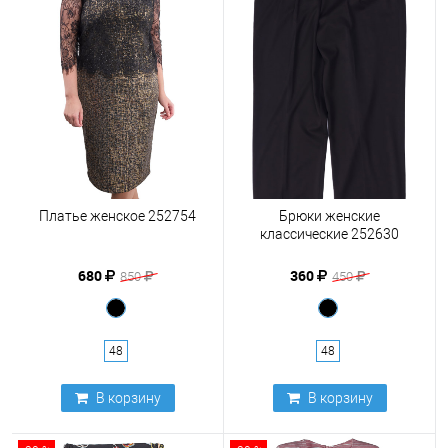
Платье женское 252754
Брюки женские
классические 252630
680
360
850
450
48
48
В корзину
В корзину