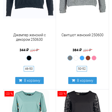
Джемпер женский с
Свитшот женский 250600
декором 250630
344
384
430
480
46-50
50-52
В корзину
В корзину
-20 %
-20 %