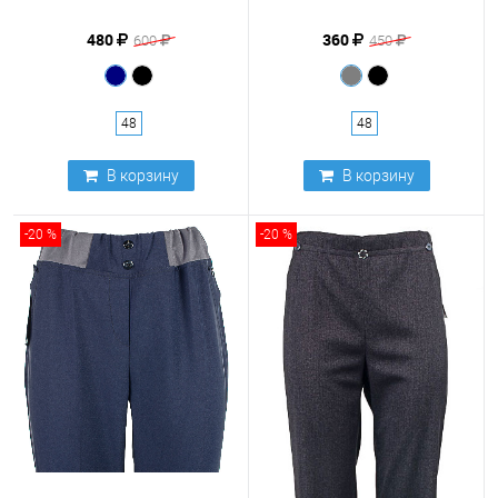
480
360
600
450
48
48
В корзину
В корзину
-20 %
-20 %