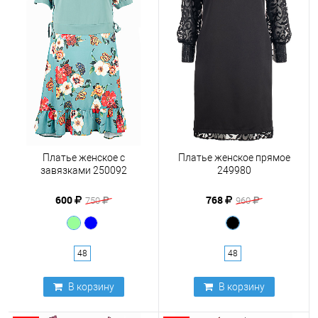
Платье женское с
Платье женское прямое
завязками 250092
249980
600
768
750
960
48
48
В корзину
В корзину