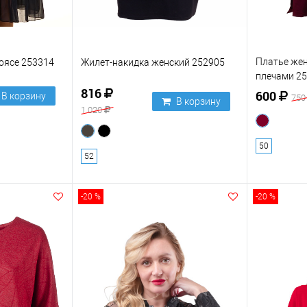
Платье же
оясе 253314
Жилет-накидка женский 252905
плечами 2
816
600
В корзину
75
В корзину
1 020
50
52
-20 %
-20 %