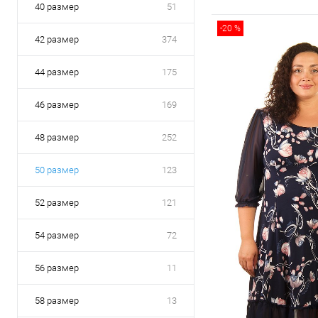
40 размер
51
-20 %
42 размер
374
44 размер
175
46 размер
169
48 размер
252
50 размер
123
52 размер
121
54 размер
72
56 размер
11
58 размер
13