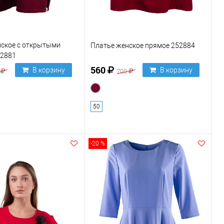
нское с открытыми
Платье женское прямое 252884
52881
560
В корзину
В корзину
0
700
50
-20 %