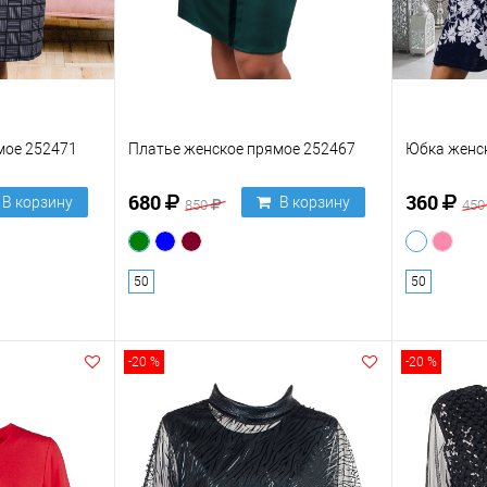
мое 252471
Платье женское прямое 252467
Юбка женск
680
360
В корзину
В корзину
850
45
50
50
-20 %
-20 %