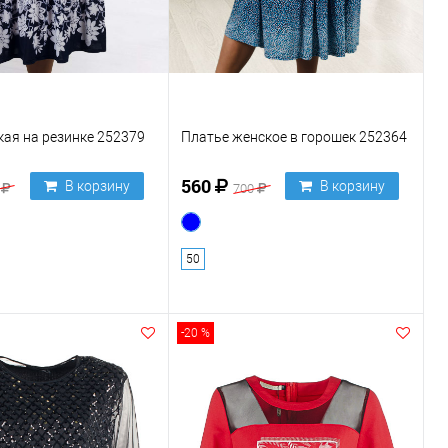
ая на резинке 252379
Платье женское в горошек 252364
560
В корзину
В корзину
0
700
50
-20 %