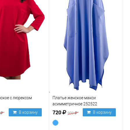
ское с люрексом
Платье женское макси
асимметричное 252522
720
В корзину
В корзину
0
900