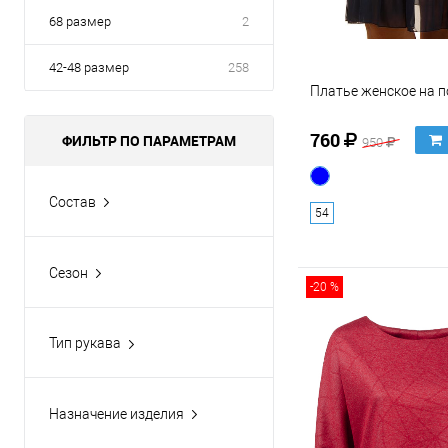
68 размер
2
42-48 размер
258
Платье женское на п
760
ФИЛЬТР ПО ПАРАМЕТРАМ
950
Состав
54
100% бамбук
100% лён
Сезон
100% полиэстер
-20 %
Весна-Лето
100% хлопок
Демисезон
Тип рукава
30% полиэстер, 65%
Круглогодично
3/4
вискоза, 5% эластан
Лето
7/8
Показать ещё 26
Назначение изделия
Осень-Весна
Длинный
Повседневное