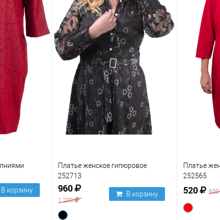
олниями
Платье женское гипюровое
Платье жен
252713
252565
960
520
В корзину
65
В корзину
1 200