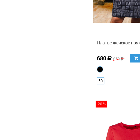
Платье женское пря
680
850
50
-20 %