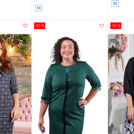
50
50
-20 %
-20 %