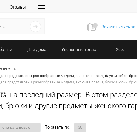
Отзывы
Заказать звонок
убашки
Для дома
Уценённые товары
-20%
•
озницу
деле представлены разнообразные модели, включая платья, блузки, юбки, брю
деле представлены разнообразные модели, включая платья, блузки, юбки, брю
0% на последний размер. В этом раздел
и, брюки и другие предметы женского га
Показать по: