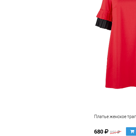
Платье женское тра
680
850