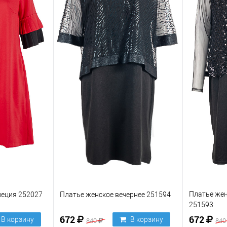
Платье жен
пеция 252027
Платье женское вечернее 251594
251593
672
672
В корзину
В корзину
840
84