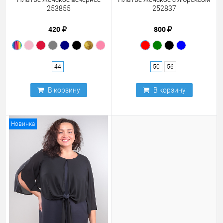
253855
252837
420
800
44
50
56
В корзину
В корзину
Новинка