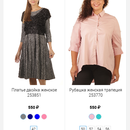
Платье двойка женское
Рубашка женская трапеция
253851
253770
550
550
42
50
52
54
56