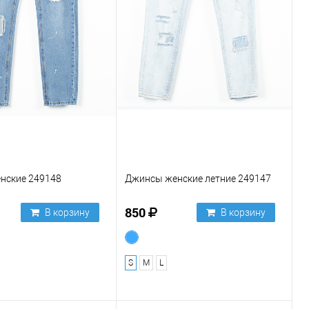
нские 249148
Джинсы женские летние 249147
850
В корзину
В корзину
S
M
L