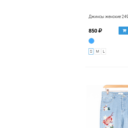
Джинсы женские 24
850
S
M
L