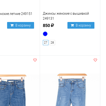
Джинсы женские с вышивкой
нские летние 249151
249131
850
В корзину
В корзину
27
28