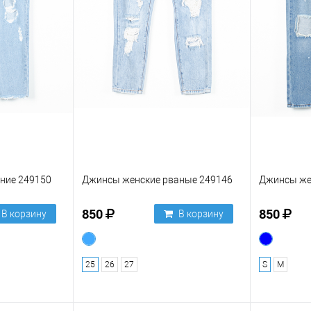
ние 249150
Джинсы женские рваные 249146
Джинсы же
850
850
В корзину
В корзину
25
26
27
S
M