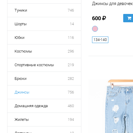
Джинсы для девочек
Туники
746
600
Шорты
14
Юбки
116
134-140
Костюмы
296
Спортивные костюмы
219
Брюки
282
Джинсы
756
Домашняя одежда
460
Жилеты
194