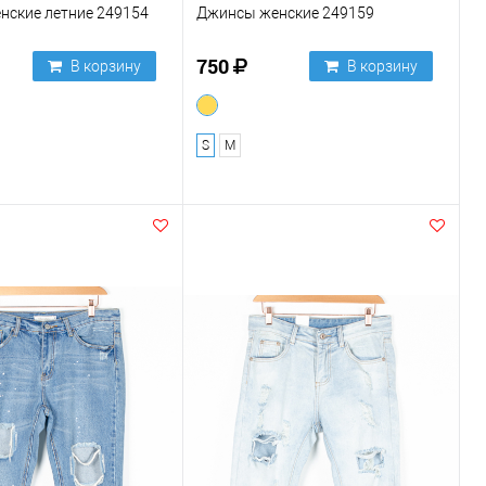
нские летние 249154
Джинсы женские 249159
750
В корзину
В корзину
S
M