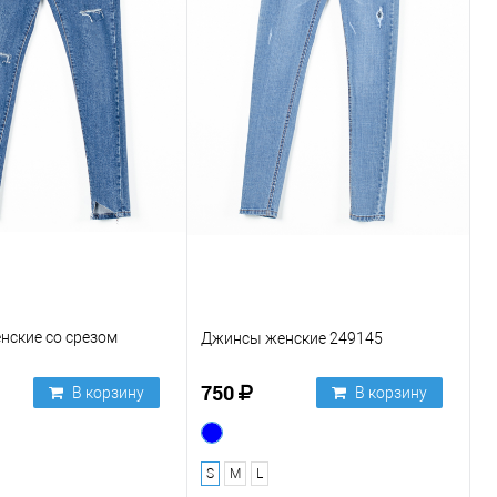
нские со срезом
Джинсы женские 249145
750
В корзину
В корзину
S
M
L