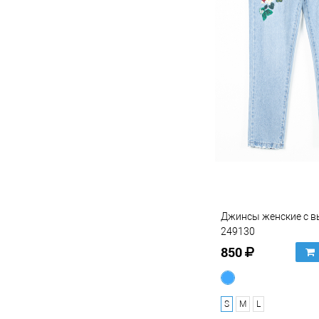
Джинсы женские с 
249130
850
S
M
L