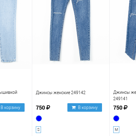
вышивкой
Джинсы же
Джинсы женские 249142
249141
750
750
В корзину
В корзину
S
M