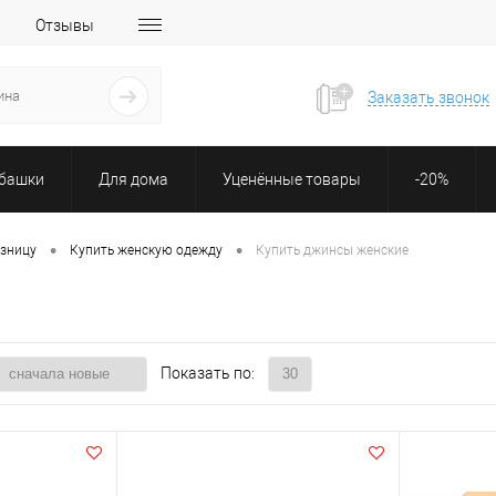
Отзывы
Заказать звонок
убашки
Для дома
Уценённые товары
-20%
•
•
озницу
Купить женскую одежду
Купить джинсы женские
Показать по: