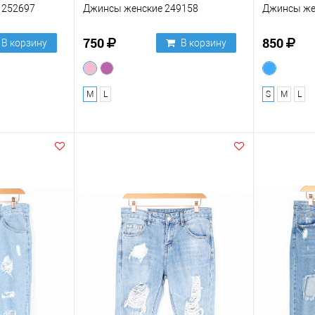
 252697
Джинсы женские 249158
Джинсы же
750
850
В корзину
В корзину
M
L
S
M
L