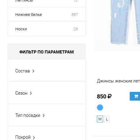
Леггинсы
12
Нижнее белье
397
Носки
29
ФИЛЬТР ПО ПАРАМЕТРАМ
Состав
100% джинса
Джинсы женские лет
100% хлопок
Сезон
850
60% район, 34%
Весна-Лето
полиэстер,6% эластан
Демисезон
60% хлопок, 40% эластан
Тип посадки
M
L
Круглогодично
Средняя
65% хлопок, 35%
Лето
полиэстер
Покрой