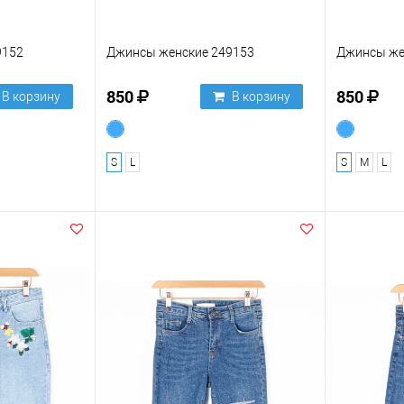
9152
Джинсы женские 249153
Джинсы же
850
850
В корзину
В корзину
S
L
S
M
L