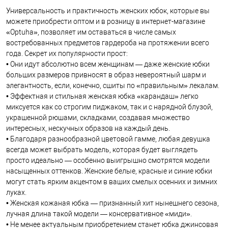
Универсальность и практичность женских юбок, которые вы
можете приобрести оптом и в розницу в интернет-магазине
«Optuha», позволяет им оставаться в числе самых
востребованных предметов гардероба на протяжении всего
года. Секрет их популярности прост:
• Они идут абсолютно всем женщинам — даже женские юбки
больших размеров привносят в образ невероятный шарм и
элегантность, если, конечно, сшиты по «правильным» лекалам.
• Эффектная и стильная женская юбка «карандаш» легко
миксуется как со строгим пиджаком, так и с нарядной блузой,
украшенной рюшами, складками, создавая множество
интересных, нескучных образов на каждый день.
• Благодаря разнообразной цветовой гамме, любая девушка
всегда может выбрать модель, которая будет выглядеть
просто идеально — особенно выигрышно смотрятся модели
насыщенных оттенков. Женские белые, красные и синие юбки
могут стать ярким акцентом в ваших смелых осенних и зимних
луках.
• Женская кожаная юбка — признанный хит нынешнего сезона,
лучная длина такой модели — консервативное «миди».
• Не менее актуальным приобретением станет юбка джинсовая