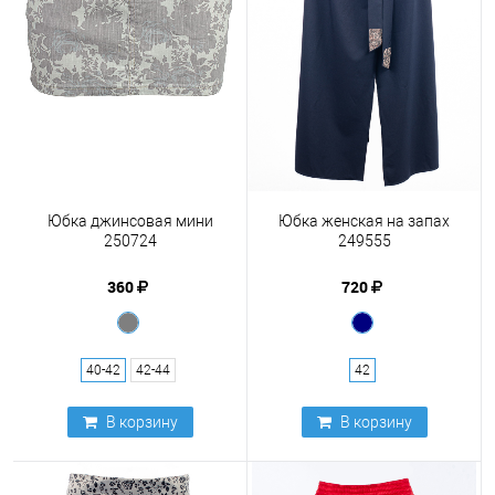
Юбка джинсовая мини
Юбка женская на запах
250724
249555
360
720
40-42
42-44
42
В корзину
В корзину