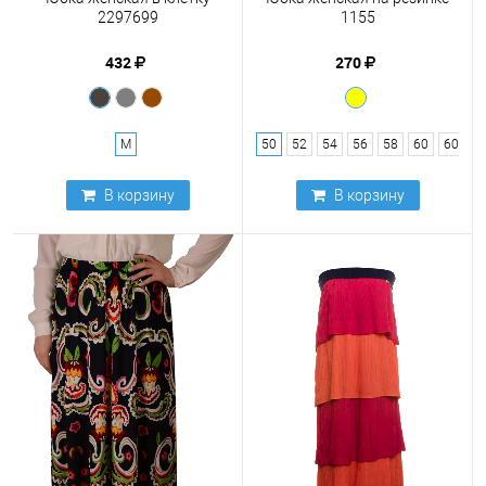
2297699
1155
432
270
M
50
52
54
56
58
60
60.
В корзину
В корзину