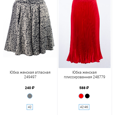
Юбка женская атласная
Юбка женская
249497
плиссированная 248779
240
588
42
42-46