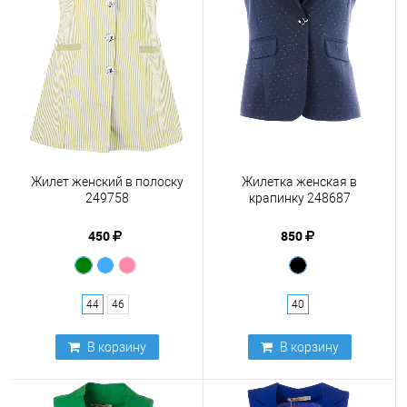
Жилет женский в полоску
Жилетка женская в
249758
крапинку 248687
450
850
44
46
40
В корзину
В корзину