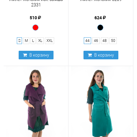
2331
510
624
S
M
L
XL
XXL
44
46
48
50
В корзину
В корзину