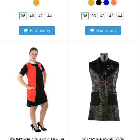
36
40
42
44
36
38
40
42
44
В корзину
В корзину
Жилет женский иск. замша
Жилет женский 6209