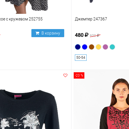
кое с кружевом 252755
Джемпер 247367
В корзину
480
600
50-54
-20 %