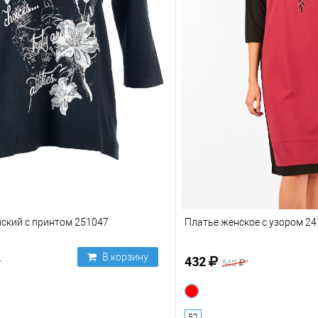
ский с принтом 251047
Платье женское с узором 24
В корзину
432
540
52