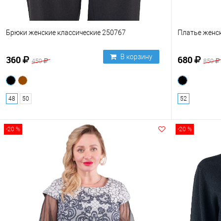
Брюки женские классические 250767
Платье женс
В корзину
360
680
450
850
48
50
52
-20 %
-20 %