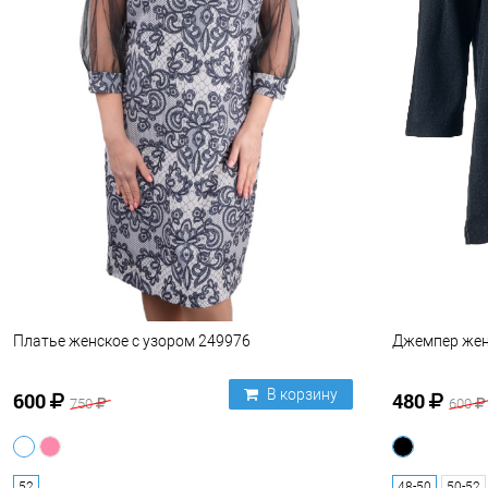
Платье женское с узором 249976
Джемпер жен
В корзину
600
480
750
600
52
48-50
50-52