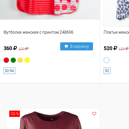
Футболка женская с принтом 248696
Платье женс
В корзину
360
520
450
650
52-54
52
-20 %