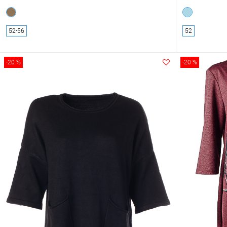
52-56
52
-20 %
-20 %