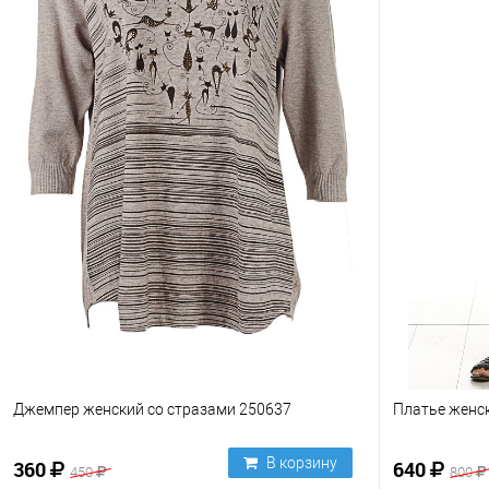
Джемпер женский со стразами 250637
Платье женс
В корзину
360
640
450
800