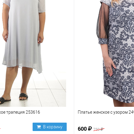
кое трапеция 253616
Платье женское с узором 2
В корзину
600
750