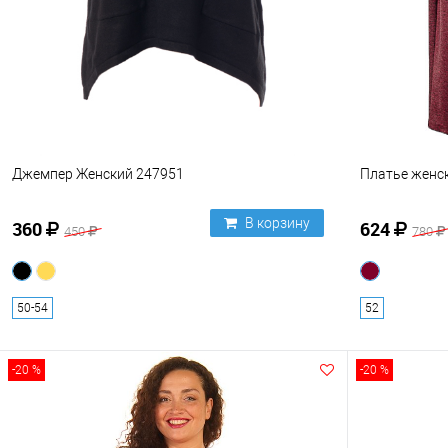
Джемпер Женский 247951
Платье женск
В корзину
360
624
450
780
50-54
52
-20 %
-20 %