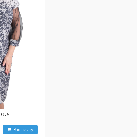
49976
В корзину