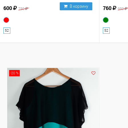
В корзину
600
760
750
950
52
52
-20 %