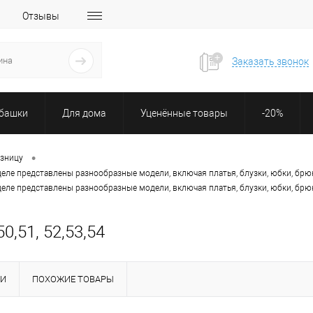
Отзывы
Заказать звонок
убашки
Для дома
Уценённые товары
-20%
•
озницу
деле представлены разнообразные модели, включая платья, блузки, юбки, брю
деле представлены разнообразные модели, включая платья, блузки, юбки, брю
,51, 52,53,54
КИ
ПОХОЖИЕ ТОВАРЫ