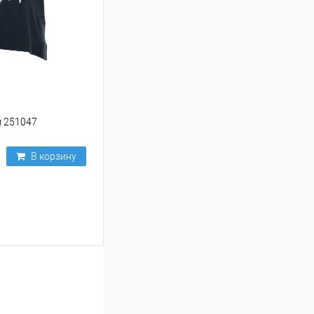
м 251047
В корзину