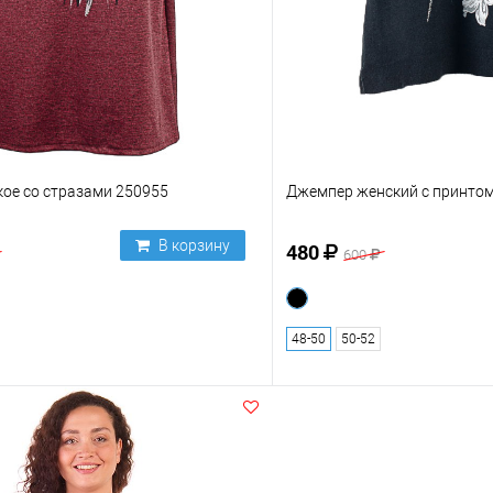
ое со стразами 250955
Джемпер женский с принто
В корзину
480
600
48-50
50-52