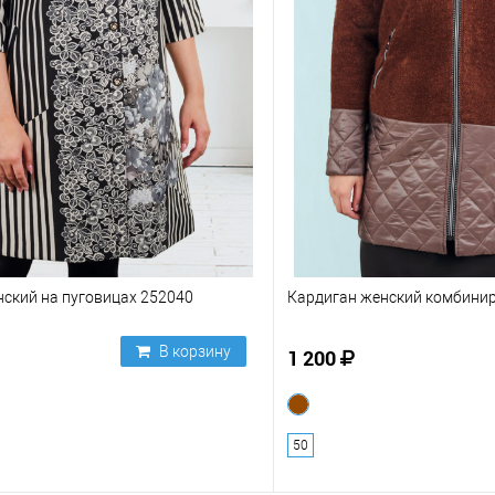
ский на пуговицах 252040
Кардиган женский комбини
В корзину
1 200
50