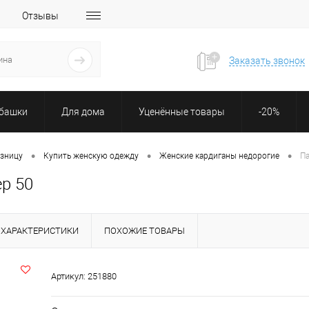
Отзывы
Заказать звонок
убашки
Для дома
Уценённые товары
-20%
•
•
•
озницу
Купить женскую одежду
Женские кардиганы недорогие
Па
ер 50
ХАРАКТЕРИСТИКИ
ПОХОЖИЕ ТОВАРЫ
Артикул:
251880