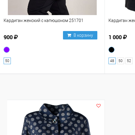
Кардиган женский с капюшоном 251701
Кардиган же
В корзину
900
1 000
50
48
50
52