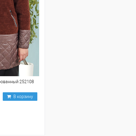
рованный 252108
В корзину