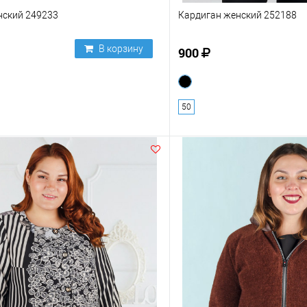
нский 249233
Кардиган женский 252188
В корзину
900
50