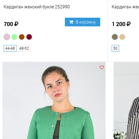
Кардиган женский букле 252990
Кардиган же
В корзину
700
1 200
44-48
48-52
50