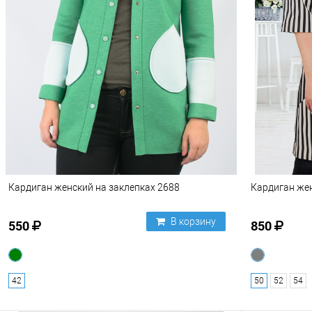
Кардиган женский на заклепках 2688
Кардиган жен
В корзину
550
850
42
50
52
54