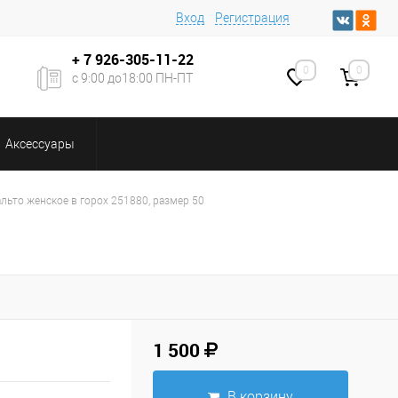
Вход
Регистрация
+ 7
926-305-11-22
0
0
с 9:00 до18:00 ПН-ПТ
Аксессуары
льто женское в горох 251880, размер 50
1 500
В корзину