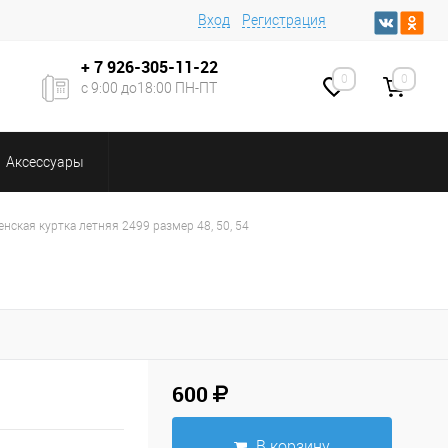
Вход
Регистрация
+ 7
926-305-11-22
0
0
с 9:00 до18:00 ПН-ПТ
Аксессуары
нская куртка летняя 2499 размер 48, 50, 54
600
В корзину