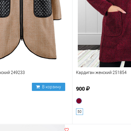
нский 249233
Кардиган женский 251854
В корзину
900
50