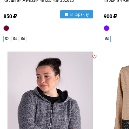
Кардиган женский на молнии 252823
Кардиган же
В корзину
850
900
52
54
56
50