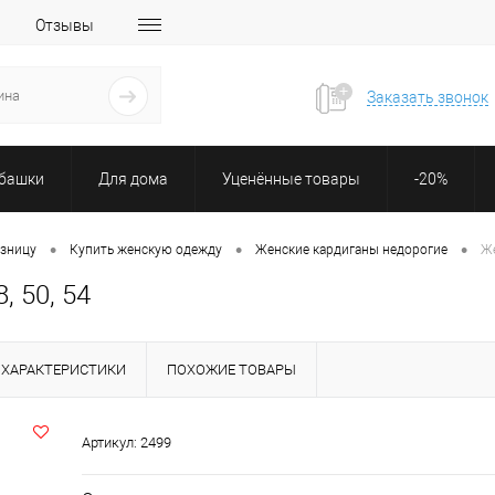
Отзывы
Заказать звонок
убашки
Для дома
Уценённые товары
-20%
•
•
•
озницу
Купить женскую одежду
Женские кардиганы недорогие
Же
, 50, 54
ХАРАКТЕРИСТИКИ
ПОХОЖИЕ ТОВАРЫ
Артикул:
2499