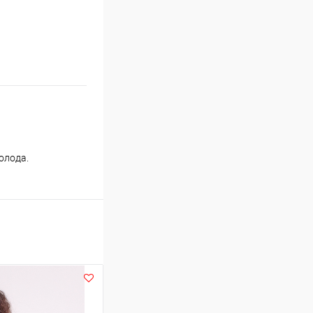
олода.