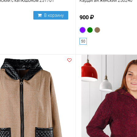
нский с капюшоном 251701
Кардиган женский 250240
В корзину
900
50