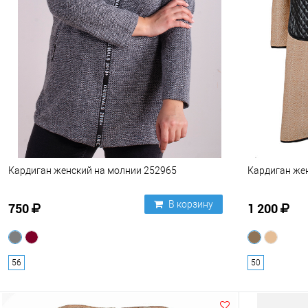
Кардиган женский на молнии 252965
Кардиган же
В корзину
750
1 200
56
50