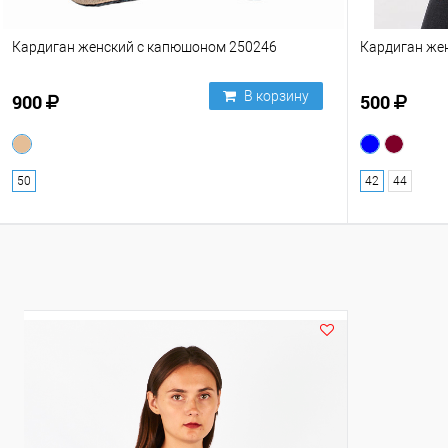
Кардиган женский с капюшоном 250246
Кардиган же
В корзину
900
500
50
42
44