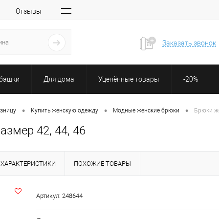
Отзывы
Заказать звонок
убашки
Для дома
Уценённые товары
-20%
•
•
•
озницу
Купить женскую одежду
Модные женские брюки
Брюки же
змер 42, 44, 46
ХАРАКТЕРИСТИКИ
ПОХОЖИЕ ТОВАРЫ
Артикул:
248644