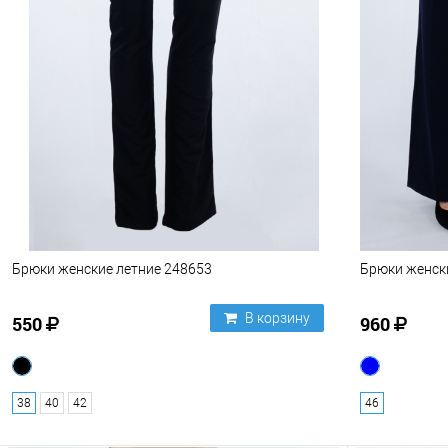
Брюки женские летние 248653
Брюки женск
В корзину
550
960
38
40
42
46