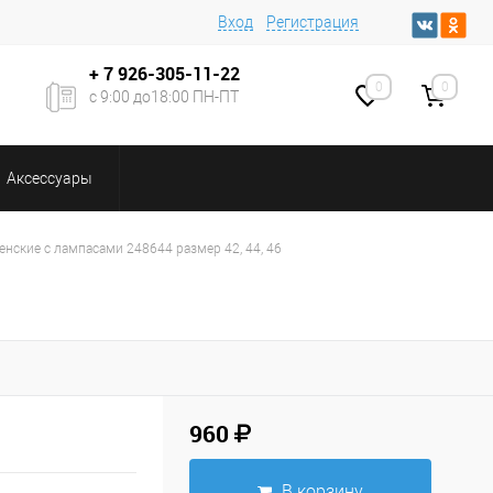
Вход
Регистрация
+ 7
926-305-11-22
0
0
с 9:00 до18:00 ПН-ПТ
Аксессуары
нские с лампасами 248644 размер 42, 44, 46
960
В корзину