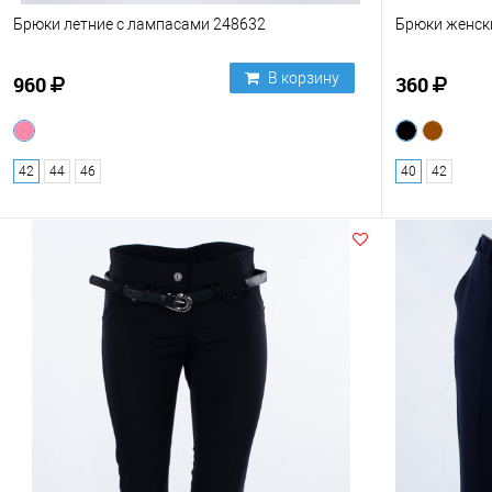
Брюки летние с лампасами 248632
Брюки женск
В корзину
960
360
42
44
46
40
42