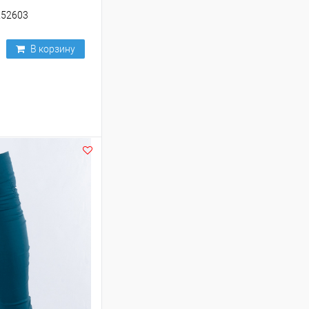
252603
В корзину