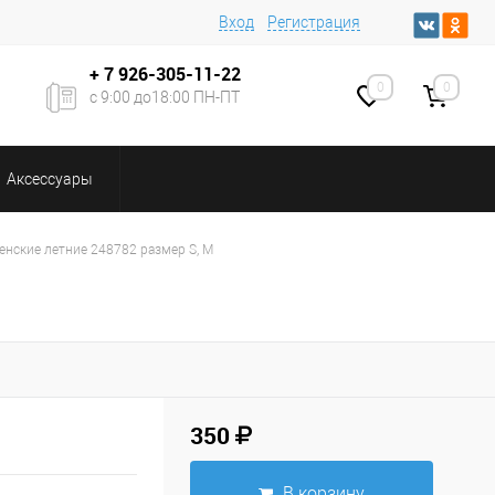
Вход
Регистрация
+ 7
926-305-11-22
0
0
с 9:00 до18:00 ПН-ПТ
Аксессуары
нские летние 248782 размер S, M
350
В корзину