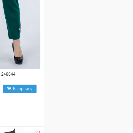
 248644
В корзину