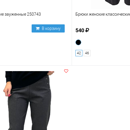
ие зауженные 250743
Брюки женские классически
В корзину
540
42
46