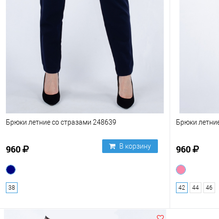
Брюки летние со стразами 248639
Брюки летни
В корзину
960
960
38
42
44
46