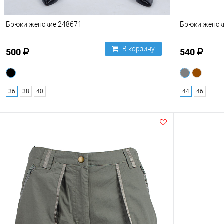
Брюки женские 248671
Брюки женск
В корзину
500
540
36
38
40
44
46