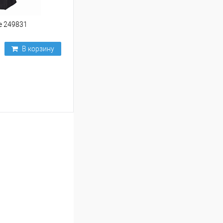
е 249831
В корзину