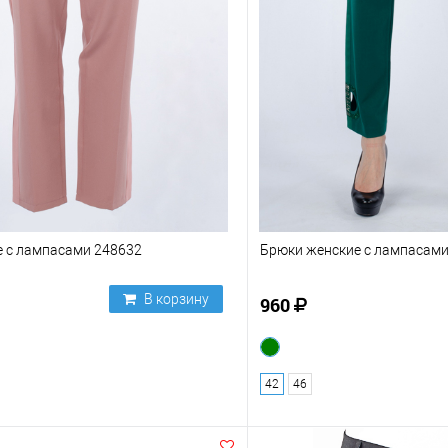
е с лампасами 248632
Брюки женские с лампасами
В корзину
960
42
46