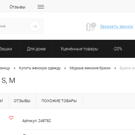
Отзывы
Заказать звонок
убашки
Для дома
Уценённые товары
-20%
•
•
•
озницу
Купить женскую одежду
Модные женские брюки
Брюки же
 S, M
КИ
ОТЗЫВЫ
ПОХОЖИЕ ТОВАРЫ
Артикул:
248782