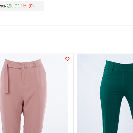
зен?
Да (
1
)
Нет (
0
)