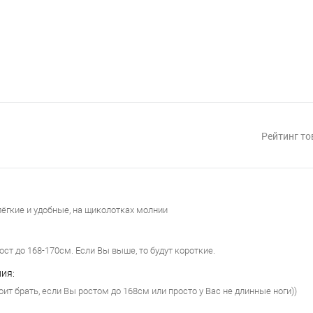
Рейтинг то
ёгкие и удобные, на щиколотках молнии
ост до 168-170см. Если Вы выше, то будут короткие.
ия:
оит брать, если Вы ростом до 168см или просто у Вас не длинные ноги))