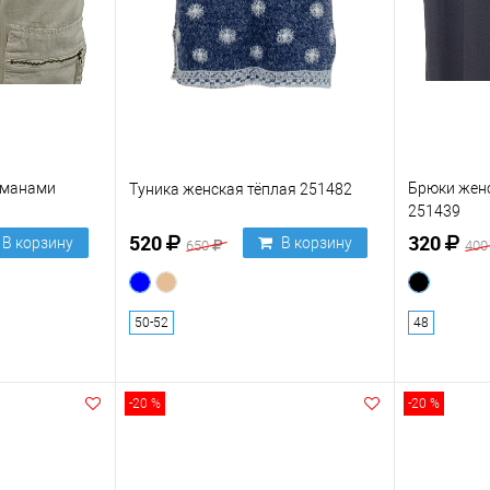
рманами
Брюки женс
Туника женская тёплая 251482
251439
520
320
В корзину
В корзину
650
40
50-52
48
-20 %
-20 %