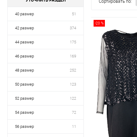
Сортировать по:
40 размер
51
-20 %
42 размер
374
44 размер
175
46 размер
169
48 размер
252
50 размер
123
52 размер
122
54 размер
72
56 размер
11