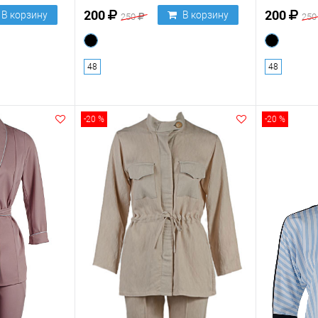
200
200
В корзину
В корзину
250
25
48
48
-20 %
-20 %