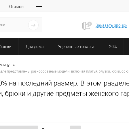
Отзывы
Заказать звонок
убашки
Для дома
Уценённые товары
-20%
•
озницу
деле представлены разнообразные модели, включая платья, блузки, юбки, брю
0% на последний размер. В этом раздел
и, брюки и другие предметы женского га