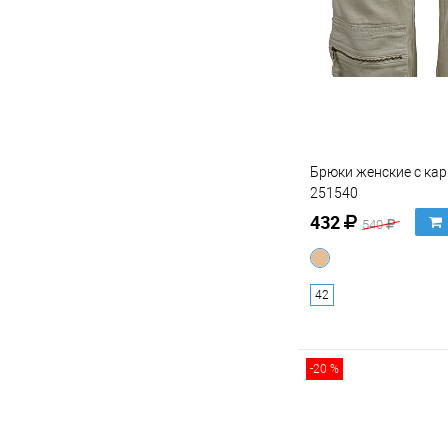
Брюки женские с ка
251540
432
540
42
-20 %