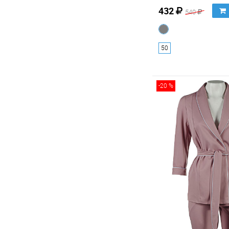
432
540
50
-20 %