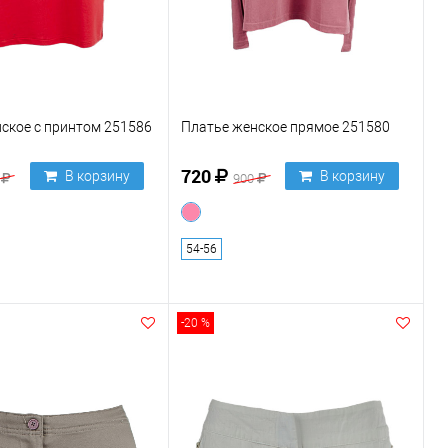
ское с принтом 251586
Платье женское прямое 251580
720
В корзину
В корзину
0
900
54-56
-20 %