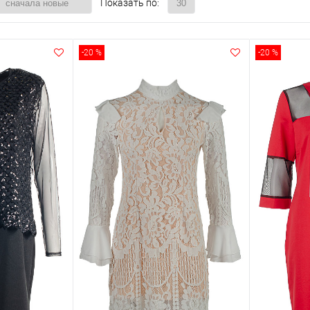
Показать по:
-20 %
-20 %