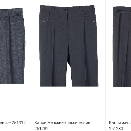
Капри женские классические
Капри женс
езинке 251312
251282
251280