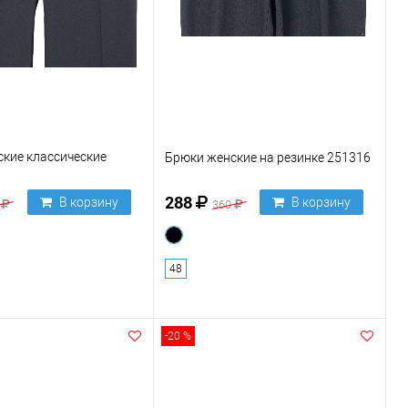
кие классические
Брюки женские на резинке 251316
288
В корзину
В корзину
0
360
48
-20 %