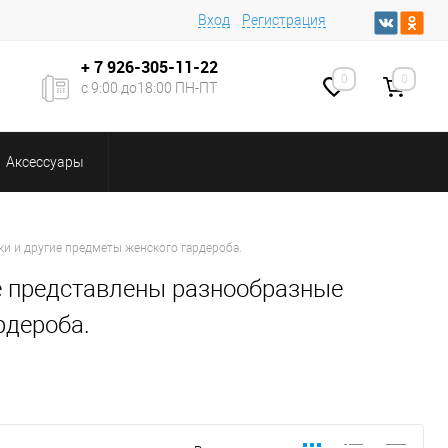
Вход
Регистрация
+ 7
926-305-11-22
0
0
с 9:00 до18:00 ПН-ПТ
Аксессуары
ки и другие предметы женского гардероба.
е представлены разнообразные
рдероба.