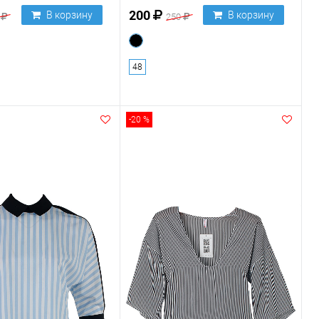
200
В корзину
В корзину
0
250
48
-20 %