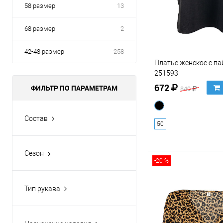
58 размер
13
68 размер
2
42-48 размер
258
Платье женское с п
251593
672
ФИЛЬТР ПО ПАРАМЕТРАМ
840
Состав
50
100% бамбук
100% вискоза
Сезон
100% лён
-20 %
Весна-Лето
100% полиэстер
Весна-Осень
Тип рукава
100% Полиэстер
Демисезон
3/4
Показать ещё 119
Зима
7/8