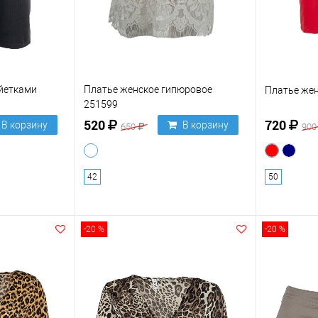
айетками
Платье женское гипюровое
Платье жен
251599
520
720
В корзину
В корзину
650
90
42
50
-20 %
-20 %