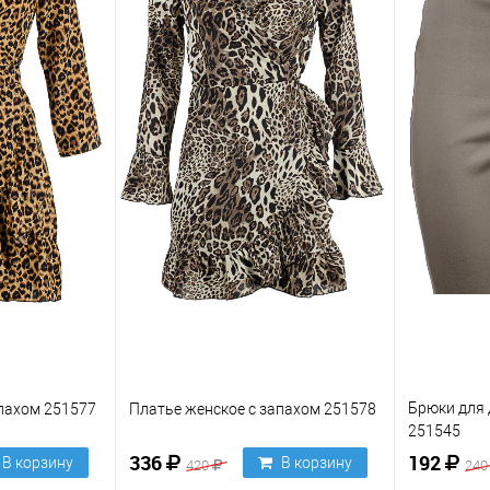
Брюки для 
апахом 251577
Платье женское с запахом 251578
251545
336
192
В корзину
В корзину
420
24