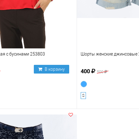
ая с бусинами 253803
Шорты женские джинсовые 
В корзину
400
500
S