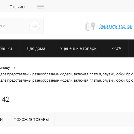
Отзывы
Заказать звонок
убашки
Для дома
Уценённые товары
-20%
•
озницу
деле представлены разнообразные модели, включая платья, блузки, юбки, брю
деле представлены разнообразные модели, включая платья, блузки, юбки, брю
 42
КИ
ПОХОЖИЕ ТОВАРЫ