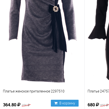
Платье женское приталенное 2297510
Платье 2475
В корзину
364.80
680
456
850