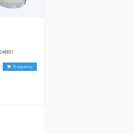
248851
В корзину