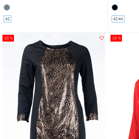
42
42-44
-20 %
-20 %