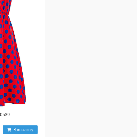
50539
В корзину