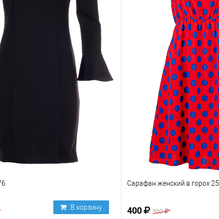
76
Сарафан женский в горох 2
В корзину
400
500