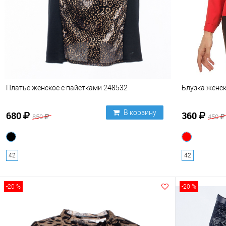
Платье женское с пайетками 248532
Блузка женск
В корзину
680
360
850
450
42
42
-20 %
-20 %