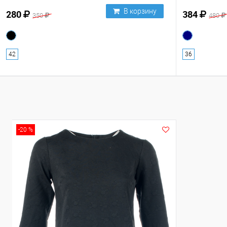
В корзину
280
384
350
480
42
36
-20 %