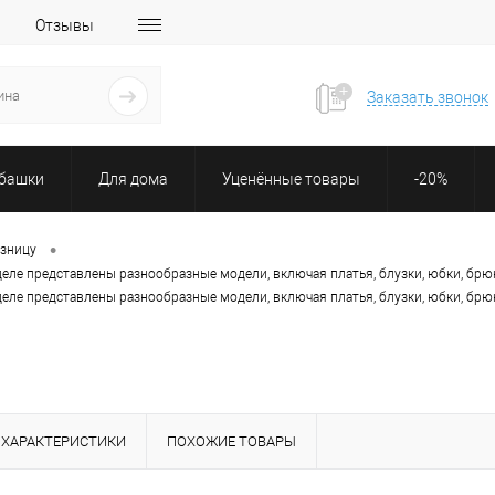
Отзывы
Заказать звонок
убашки
Для дома
Уценённые товары
-20%
•
озницу
деле представлены разнообразные модели, включая платья, блузки, юбки, брю
деле представлены разнообразные модели, включая платья, блузки, юбки, брю
ХАРАКТЕРИСТИКИ
ПОХОЖИЕ ТОВАРЫ