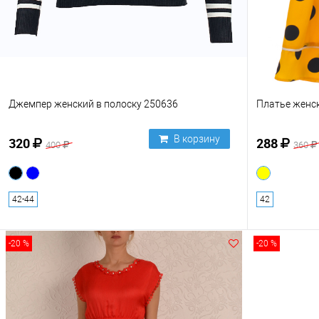
Джемпер женский в полоску 250636
Платье женск
В корзину
320
288
400
360
42-44
42
-20 %
-20 %