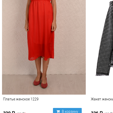
Платье женское 1229
Жакет женск
В корзину
320
336