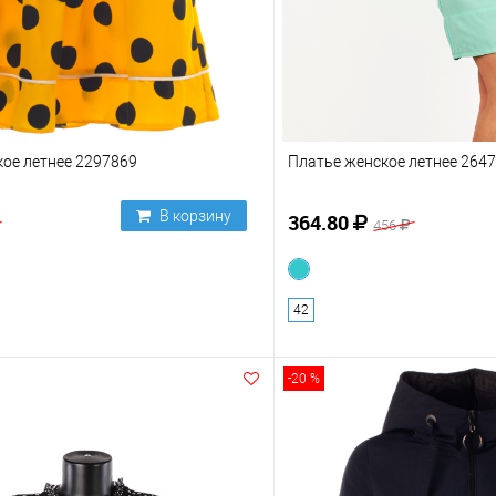
ое летнее 2297869
Платье женское летнее 2647
В корзину
364.80
456
42
-20 %