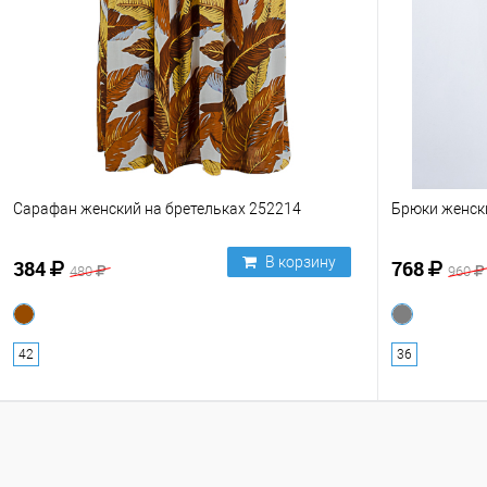
Сарафан женский на бретельках 252214
Брюки женск
В корзину
384
768
480
960
42
36