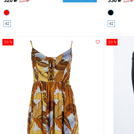
400
420
42
42
-20 %
-20 %