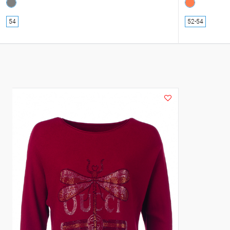
54
52-54