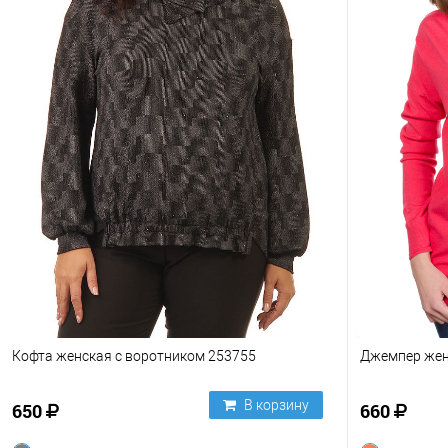
Кофта женская с воротником 253755
Джемпер жен
В корзину
650
660