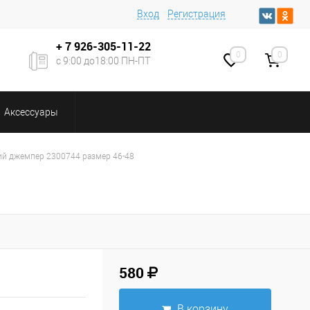
Вход
Регистрация
+ 7
926-305-11-22
0
0
с 9:00 до18:00 ПН-ПТ
Аксессуары
й джемпер 2300744 размер 46-48
580
В корзину