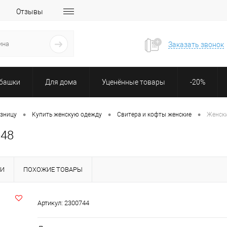
Отзывы
Заказать звонок
убашки
Для дома
Уценённые товары
-20%
•
•
•
озницу
Купить женскую одежду
Свитера и кофты женские
Женски
-48
КИ
ПОХОЖИЕ ТОВАРЫ
Артикул:
2300744