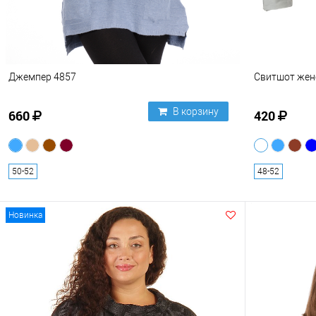
Джемпер 4857
Свитшот жен
В корзину
660
420
50-52
48-52
Новинка