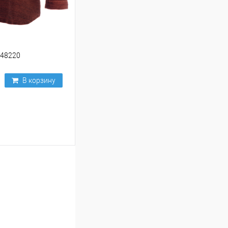
248220
В корзину