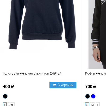
Толстовка женская с принтом 249424
Кофта женска
В корзину
400
700
L
2XL
S
M
L