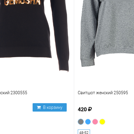
ский 2300555
Свитшот женский 250595
В корзину
420
48-52