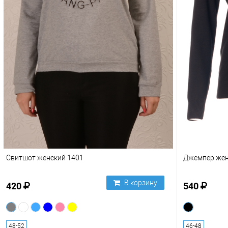
Свитшот женский 1401
Джемпер жен
В корзину
420
540
48-52
46-48