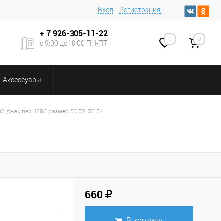
Вход
Регистрация
+ 7
926-305-11-22
0
0
с 9:00 до18:00 ПН-ПТ
Аксессуары
й джемпер 4886 размер 50-52, 52-54
660
В корзину