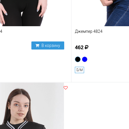
4
Джемпер 4824
В корзину
462
S/M