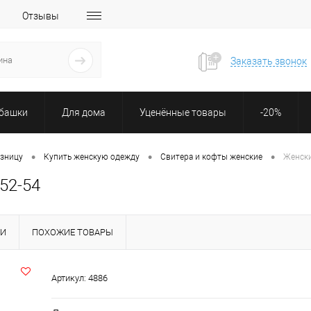
Отзывы
Заказать звонок
убашки
Для дома
Уценённые товары
-20%
•
•
•
озницу
Купить женскую одежду
Свитера и кофты женские
Женски
52-54
КИ
ПОХОЖИЕ ТОВАРЫ
Артикул:
4886