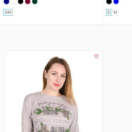
S-M
S
M