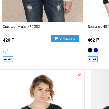
Свитшот женский 1383
Джемпер 487
В корзину
420
462
42-48
42-44