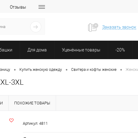
Отзывы
Заказать звонок
убашки
Для дома
Уценённые товары
-20%
•
•
•
озницу
Купить женскую одежду
Свитера и кофты женские
Женски
2XL-3XL
КИ
ПОХОЖИЕ ТОВАРЫ
Артикул:
4811