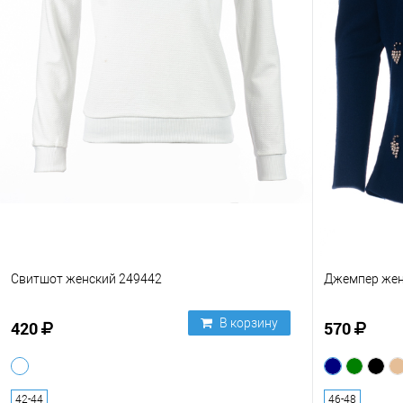
Свитшот женский 249442
Джемпер жен
В корзину
420
570
42-44
46-48