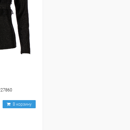
227860
В корзину