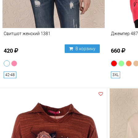
Свитшот женский 1381
Джемпер 487
В корзину
420
660
42-48
3XL