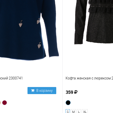
ский 2300741
Кофта женская с люрексом 
В корзину
359
S
M
L
XL