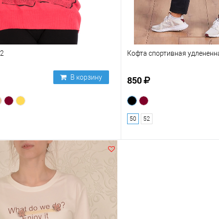
2
Кофта спортивная удлененн
В корзину
850
50
52