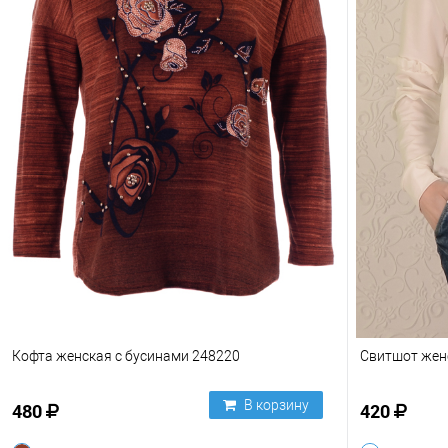
Кофта женская с бусинами 248220
Свитшот жен
В корзину
480
420