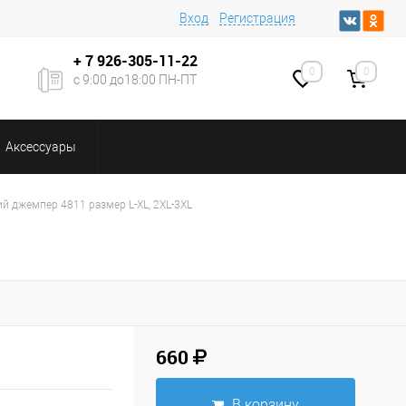
Вход
Регистрация
+ 7
926-305-11-22
0
0
с 9:00 до18:00 ПН-ПТ
Аксессуары
й джемпер 4811 размер L-XL, 2XL-3XL
660
В корзину