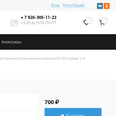
Вход
Регистрация
+ 7
926-305-11-22
0
0
с 9:00 до18:00 ПН-ПТ
Аксессуары
ортивные костюмы женские модные 2301824 размер S, M
700
В корзину