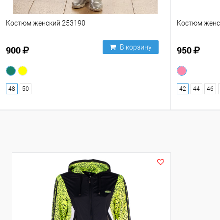
Костюм женский 253190
Костюм женс
В корзину
900
950
48
50
42
44
46