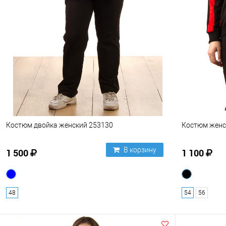
Костюм двойка женский 253130
Костюм женс
В корзину
1 500
1 100
48
54
56