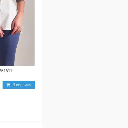
251617
В корзину