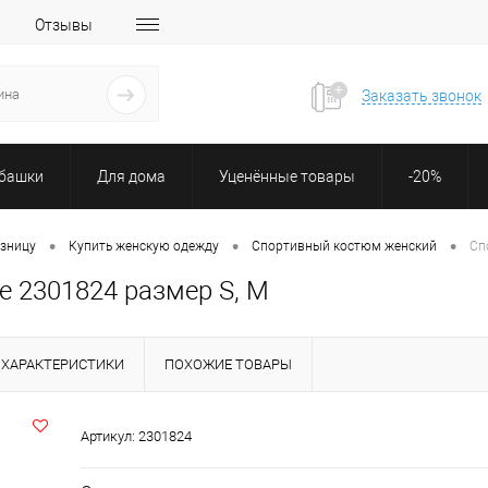
Отзывы
Заказать звонок
убашки
Для дома
Уценённые товары
-20%
•
•
•
озницу
Купить женскую одежду
Спортивный костюм женский
Сп
 2301824 размер S, M
ХАРАКТЕРИСТИКИ
ПОХОЖИЕ ТОВАРЫ
Артикул:
2301824