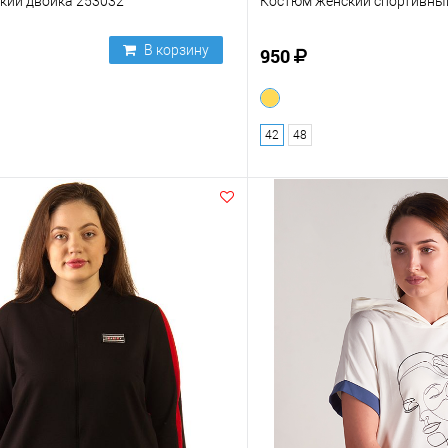
кий двойка 253032
Костюм женский спортивны
В корзину
950
42
48