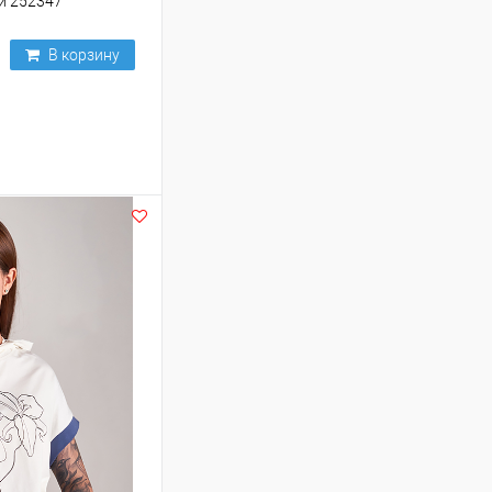
й 252347
В корзину