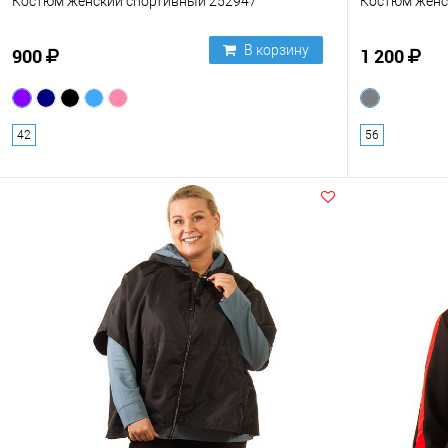
Костюм женский спортивный 252947
Костюм женс
В корзину
900
1 200
42
56