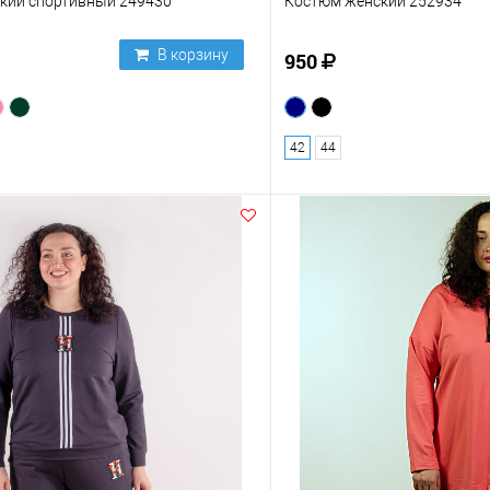
кий спортивный 249430
Костюм женский 252934
В корзину
950
42
44