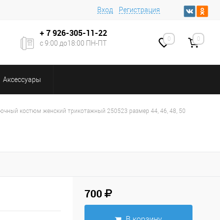
Вход
Регистрация
+ 7
926-305-11-22
0
0
с 9:00 до18:00 ПН-ПТ
Аксессуары
ючный костюм женский трикотажный 250523 размер 44, 46, 48, 50
700
В корзину