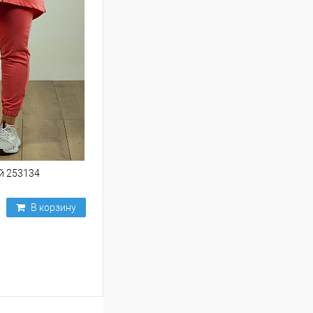
й 253134
В корзину