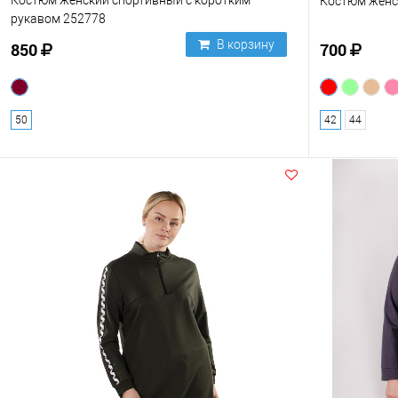
Костюм женский спортивный с коротким
Костюм женс
рукавом 252778
В корзину
850
700
50
42
44