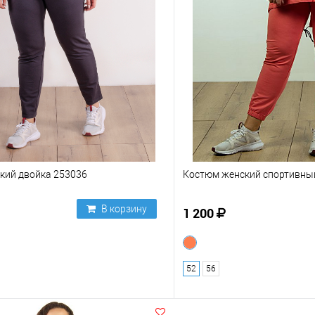
кий двойка 253036
Костюм женский спортивны
В корзину
1 200
52
56