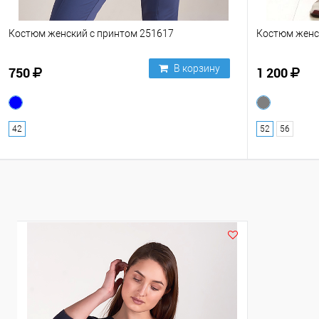
Костюм женский с принтом 251617
Костюм женс
В корзину
750
1 200
42
52
56