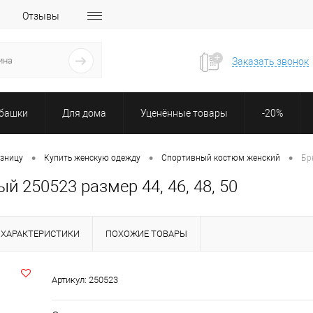
Отзывы
Заказать звонок
убашки
Для дома
Уценённые товары
-20%
•
•
•
озницу
Купить женскую одежду
Спортивный костюм женский
Бр
 250523 размер 44, 46, 48, 50
ХАРАКТЕРИСТИКИ
ПОХОЖИЕ ТОВАРЫ
Артикул:
250523