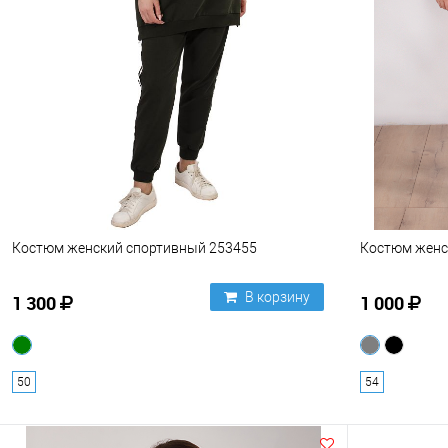
Костюм женский спортивный 253455
Костюм женс
В корзину
1 300
1 000
50
54