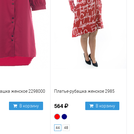
башка женское 2298000
Платье-рубашка женское 2985
564
В корзину
В корзину
44
48