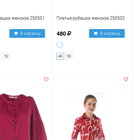
башка женское 250501
Платье-рубашка женское 250503
480
В корзину
В корзину
52
46
50