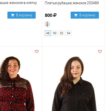
ашка женское в клетку
Платье-рубашка женское 253489
800
В корзину
В корзину
48
50
52
54