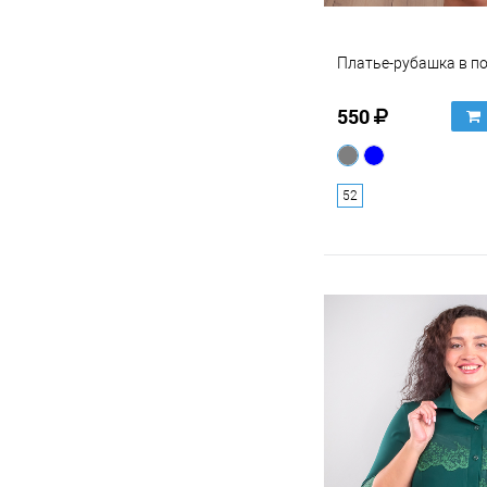
Платье-рубашка в п
550
52