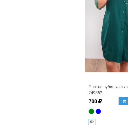
Платье-рубашка с к
249352
700
52