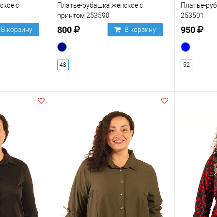
ское с
Платье-рубашка женское с
Платье-руб
принтом 253590
253501
800
950
В корзину
В корзину
48
52