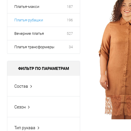
Платья-макси
187
Платья-рубашки
196
Вечерние платья
527
Платья трансформеры
34
ФИЛЬТР ПО ПАРАМЕТРАМ
Состав
100% полиэстер
100% хлопок
Сезон
65% полиэстер, 30%
Весна-Лето
вискоза, 5% эластан
Круглогодично
70% полиэстер, 25%
Тип рукава