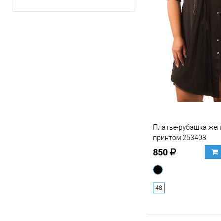
Показать ещё 15
48
50
Показать ещё 6
Платье-рубашка жен
принтом 253408
850
48