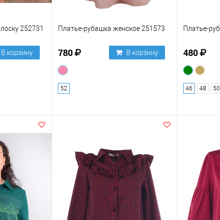
олоску 252731
Платье-рубашка женское 251573
Платье-ру
780
480
В корзину
В корзину
52
46
48
50