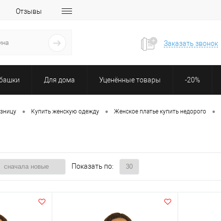
Отзывы
Заказать звонок
убашки
Для дома
Уценённые товары
-20%
•
•
•
озницу
Купить женскую одежду
Женское платье купить недорого
Показать по: