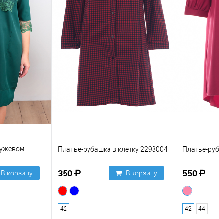
ружевом
Платье-рубашка в клетку 2298004
Платье-ру
350
550
В корзину
В корзину
42
42
44