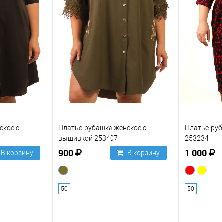
ское с
Платье-рубашка женское с
Платье-руб
вышивкой 253407
253234
900
1 000
В корзину
В корзину
50
50