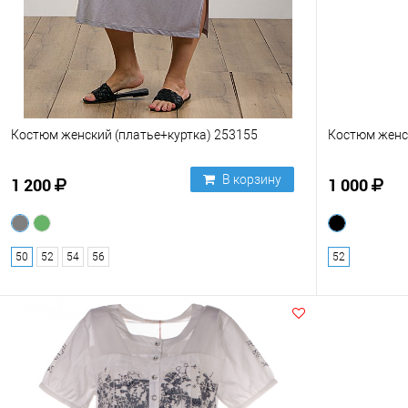
Костюм женский (платье+куртка) 253155
Костюм женс
В корзину
1 200
1 000
50
52
54
56
52