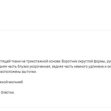
тящей ткани на трикотажной основе. Воротник округлой формы, ру
дняя часть блузки укороченная, задняя часть немного удлинена и о
 расположены выточки.
ёжкой-молнией.
 блёстки.