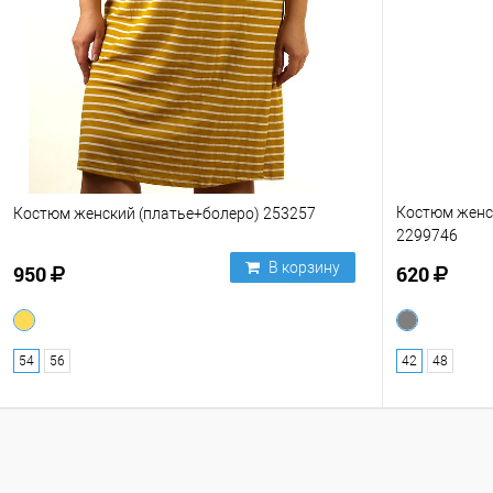
Костюм женс
Костюм женский (платье+болеро) 253257
2299746
В корзину
950
620
54
56
42
48