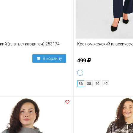
кий (платье+кардиган) 253174
Костюм женский классическ
В корзину
499
36
38
40
42