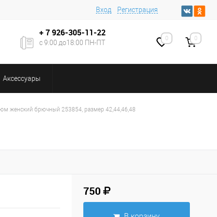
Вход
Регистрация
+ 7
926-305-11-22
0
0
с 9:00 до18:00 ПН-ПТ
Аксессуары
юм женский брючный 253854, размер 42,44,46,48
750
В корзину