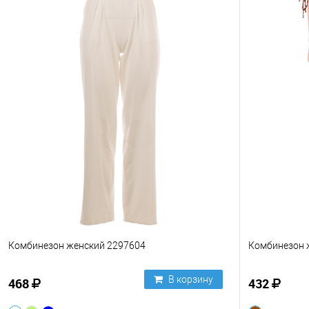
Комбинезон женский 2297604
Комбинезон 
В корзину
468
432