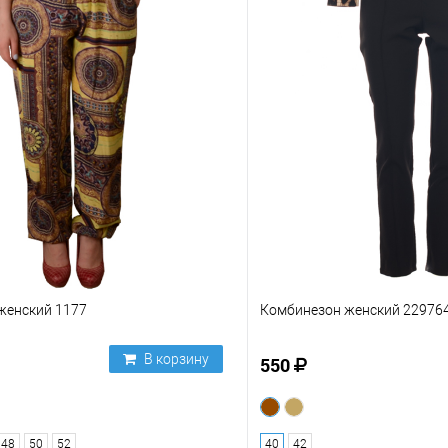
женский 1177
Комбинезон женский 22976
В корзину
550
48
50
52
40
42