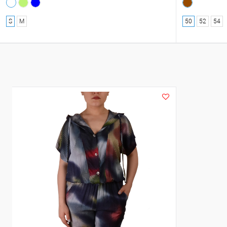
S
M
50
52
54