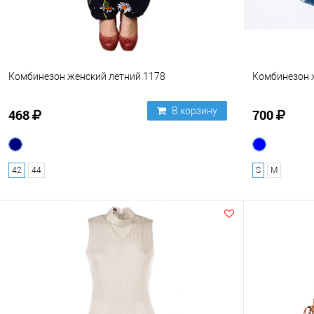
Комбинезон женский летний 1178
Комбинезон 
В корзину
468
700
42
44
S
M