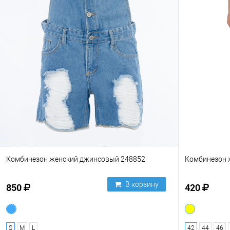
Комбинезон женский джинсовый 248852
Комбинезон 
В корзину
850
420
S
M
L
42
44
46