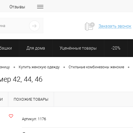
Отзывы
Заказать звонок
убашки
Для дома
Уценённые товары
-20%
•
•
•
озницу
Купить женскую одежду
Стильные комбинезоны женские
ер 42, 44, 46
КИ
ПОХОЖИЕ ТОВАРЫ
Артикул:
1176