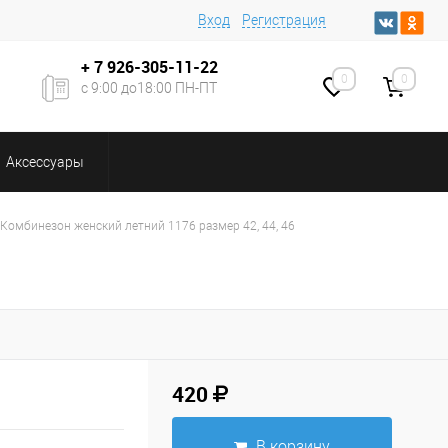
Вход
Регистрация
+ 7
926-305-11-22
0
0
с 9:00 до18:00 ПН-ПТ
Аксессуары
Комбинезон женский летний 1176 размер 42, 44, 46
420
В корзину