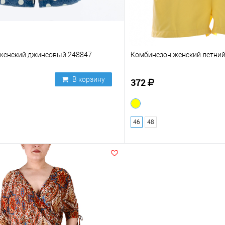
женский джинсовый 248847
Комбинезон женский летний
В корзину
372
46
48