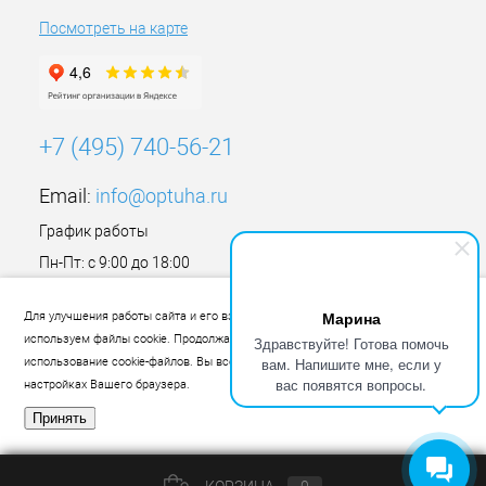
Посмотреть на карте
+7 (495) 740-56-21
Email:
info@optuha.ru
График работы
Пн-Пт: с 9:00 до 18:00
Сб,Вс: Выходной
Марина
Для улучшения работы сайта и его взаимодействия с пользователями мы
используем файлы cookie. Продолжая работу с сайтом, Вы разрешаете
Здравствуйте! Готова помочь
вам. Напишите мне, если у
использование cookie-файлов. Вы всегда можете отключить файлы cookie в
вас появятся вопросы.
настройках Вашего браузера.
Принять