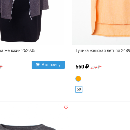
ка женский 252905
Туника женская летняя 248
В корзину
560
700
50