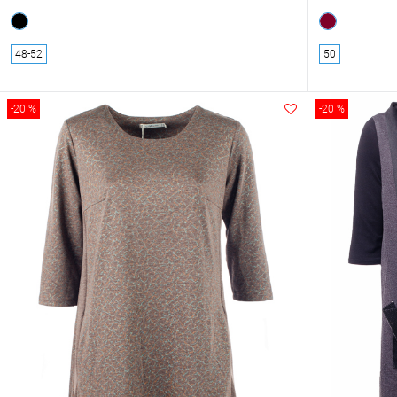
48-52
50
-20 %
-20 %