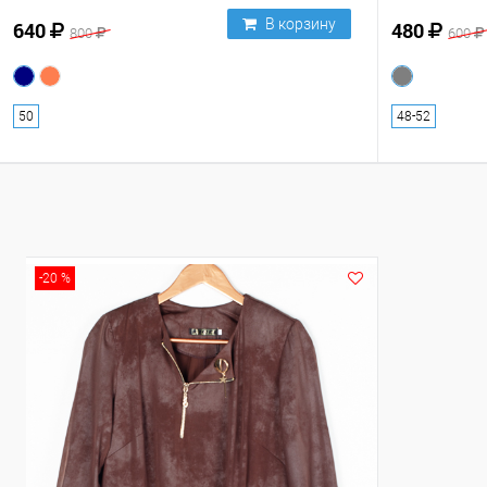
В корзину
640
480
800
600
50
48-52
-20 %