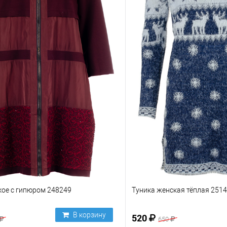
кое с гипюром 248249
Туника женская тёплая 251
В корзину
520
650