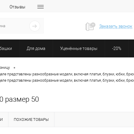
Отзывы
Заказать звонок
убашки
Для дома
Уценённые товары
-20%
•
озницу
деле представлены разнообразные модели, включая платья, блузки, юбки, брю
деле представлены разнообразные модели, включая платья, блузки, юбки, брю
0 размер 50
КИ
ПОХОЖИЕ ТОВАРЫ