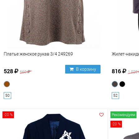
Платье женское рукав 3/4 249269
Жилет-накид
В корзину
528
816
660
1 020
50
52
-20 %
Рекомендуем
-20 %