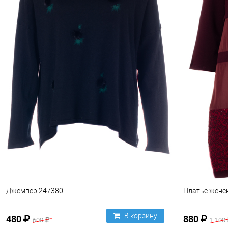
Джемпер 247380
Платье женс
В корзину
480
880
600
1 100