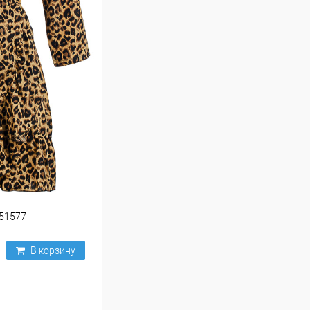
251577
В корзину