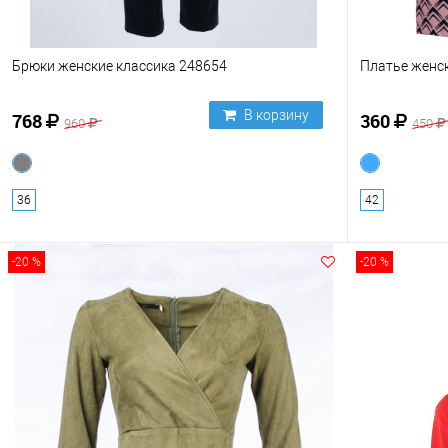
Брюки женские классика 248654
Платье женск
В корзину
768
360
960
450
36
42
-20 %
-20 %