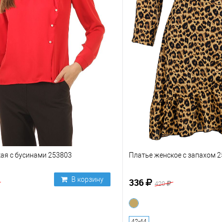
ая с бусинами 253803
Платье женское с запахом 
В корзину
336
420
42-44