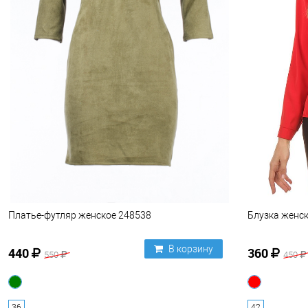
Платье-футляр женское 248538
Блузка женск
В корзину
440
360
550
450
36
42