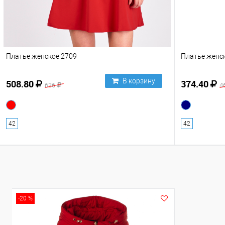
Платье женское 2709
Платье женс
В корзину
508.80
374.40
636
4
42
42
-20 %