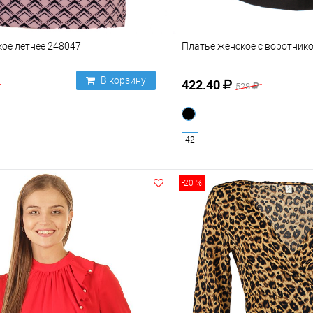
ое летнее 248047
Платье женское с воротник
В корзину
422.40
528
42
-20 %