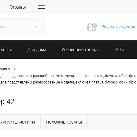
Отзывы
Заказать звонок
убашки
Для дома
Уценённые товары
-20%
•
озницу
деле представлены разнообразные модели, включая платья, блузки, юбки, брю
деле представлены разнообразные модели, включая платья, блузки, юбки, брю
р 42
ХАРАКТЕРИСТИКИ
ПОХОЖИЕ ТОВАРЫ